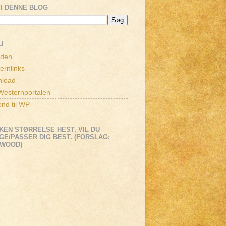
I DENNE BLOG
U
iden
ernlinks
load
esternportalen
end til WP
KEN STØRRELSE HEST, VIL DU
E/PASSER DIG BEST. (FORSLAG:
EWOOD)