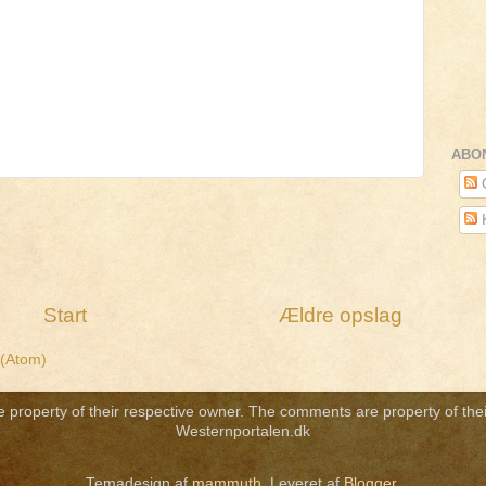
ABO
O
Start
Ældre opslag
 (Atom)
re property of their respective owner. The comments are property of thei
Westernportalen.dk
Temadesign af
mammuth
. Leveret af
Blogger
.