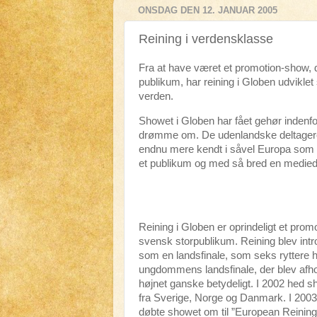
ONSDAG DEN 12. JANUAR 2005
Reining i verdensklasse
Fra at have været et promotion-show, der
publikum, har reining i Globen udviklet
verden.
Showet i Globen har fået gehør inden
drømme om. De udenlandske deltagere ha
endnu mere kendt i såvel Europa som i 
et publikum og med så bred en medie
Reining i Globen er oprindeligt et promo
svensk storpublikum. Reining blev intr
som en landsfinale, som seks ryttere havd
ungdommens landsfinale, der blev afhol
højnet ganske betydeligt. I 2002 hed 
fra Sverige, Norge og Danmark. I 2003
døbte showet om til ”European Reining 