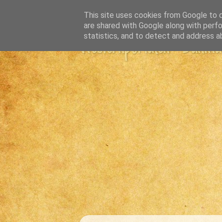
This site uses cookies from Google to de
are shared with Google along with perfo
statistics, and to detect and address a
Westernportalen - Danmark