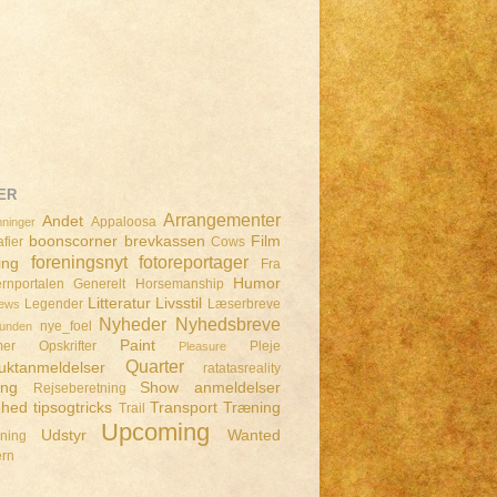
ER
Arrangementer
Andet
Appaloosa
ninger
boonscorner
brevkassen
Film
fier
Cows
foreningsnyt
fotoreportager
ing
Fra
Humor
rnportalen
Generelt
Horsemanship
Litteratur
Livsstil
Legender
Læserbreve
iews
Nyheder
Nyhedsbreve
nye_foel
lunden
Paint
mer
Opskrifter
Pleje
Pleasure
Quarter
uktanmeldelser
ratatasreality
ing
Show anmeldelser
Rejseberetning
dhed
tipsogtricks
Transport
Træning
Trail
Upcoming
Udstyr
Wanted
dning
ern