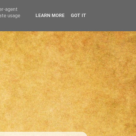
ser-agent
rate usage
LEARN MORE
GOT IT