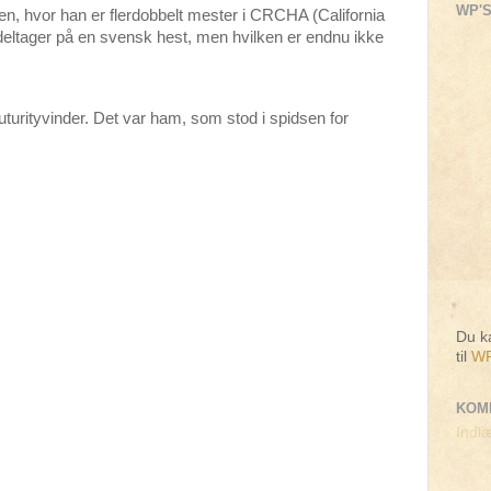
WP'S
n, hvor han er flerdobbelt mester i CRCHA (California
eltager på en svensk hest, men hvilken er endnu ikke
futurityvinder. Det var ham, som stod i spidsen for
Du ka
til
WP
KOM
Indlæ