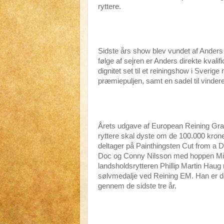
ryttere.
Sidste års show blev vundet af Ander
følge af sejren er Anders direkte kvalif
dignitet set til et reiningshow i Sverig
præmiepuljen, samt en sadel til vinder
Årets udgave af European Reining Gran
ryttere skal dyste om de 100.000 kro
deltager på Painthingsten Cut from 
Doc og Conny Nilsson med hoppen Mi
landsholdsrytteren Phillip Martin Haug m
sølvmedalje ved Reining EM. Han er de
gennem de sidste tre år.