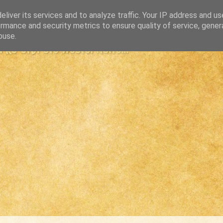
liver its services and to analyze traffic. Your IP address and u
rmance and security metrics to ensure quality of service, gene
buse.
s største westernsite...