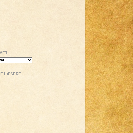
IVET
TE LÆSERE