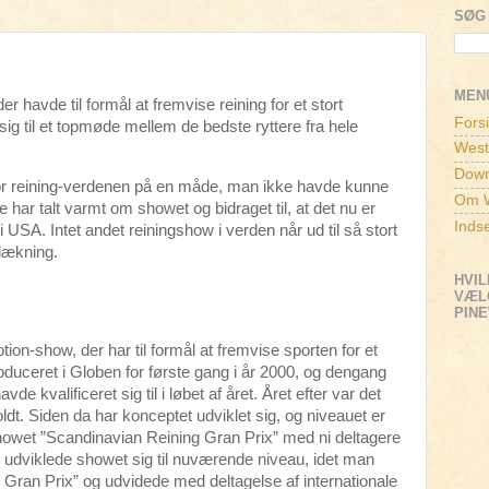
SØG 
MEN
 havde til formål at fremvise reining for et stort
Fors
 sig til et topmøde mellem de bedste ryttere fra hele
West
Down
for reining-verdenen på en måde, man ikke havde kunne
Om W
r talt varmt om showet og bidraget til, at det nu er
Inds
USA. Intet andet reiningshow i verden når ud til så stort
dækning.
HVIL
VÆLG
PIN
tion-show, der har til formål at fremvise sporten for et
oduceret i Globen for første gang i år 2000, og dengang
e kvalificeret sig til i løbet af året. Året efter var det
dt. Siden da har konceptet udviklet sig, og niveauet er
showet ”Scandinavian Reining Gran Prix” med ni deltagere
 udviklede showet sig til nuværende niveau, idet man
Gran Prix” og udvidede med deltagelse af internationale