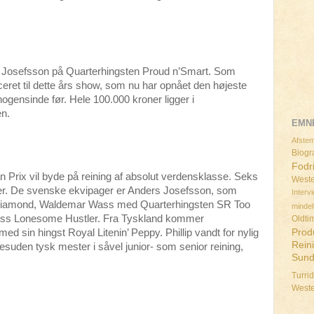
s Josefsson på Quarterhingsten Proud n’Smart. Som
iceret til dette års show, som nu har opnået den højeste
e nogensinde før. Hele 100.000 kroner ligger i
en.
EMN
Afstem
Biogra
Fodr
 Prix vil byde på reining af absolut verdensklasse. Seks
Weste
ner. De svenske ekvipager er Anders Josefsson, som
Interv
a Diamond, Waldemar Wass med Quarterhingsten SR Too
minde
ss Lonesome Hustler. Fra Tyskland kommer
Oldti
ed sin hingst Royal Litenin’ Peppy. Phillip vandt for nylig
Prod
Rein
suden tysk mester i såvel junior- som senior reining,
Sun
Turri
West