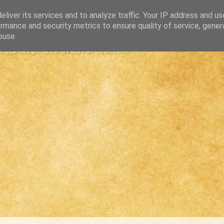
liver its services and to analyze traffic. Your IP address and u
rmance and security metrics to ensure quality of service, gene
buse.
s største westernsite...