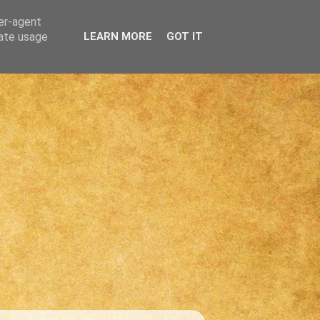
ser-agent
rate usage
LEARN MORE
GOT IT