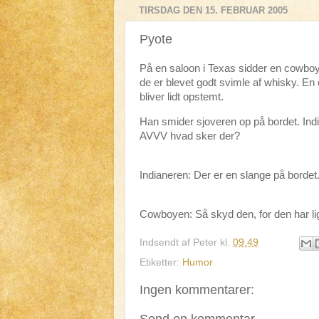
TIRSDAG DEN 15. FEBRUAR 2005
Pyote
På en saloon i Texas sidder en cowboy
de er blevet godt svimle af whisky. 
bliver lidt opstemt.
Han smider sjoveren op på bordet. Indi
AVVV hvad sker der?
Indianeren: Der er en slange på bordet
Cowboyen: Så skyd den, for den har lig
Indsendt af
Peter
kl.
09.49
Etiketter:
Humor
Ingen kommentarer: