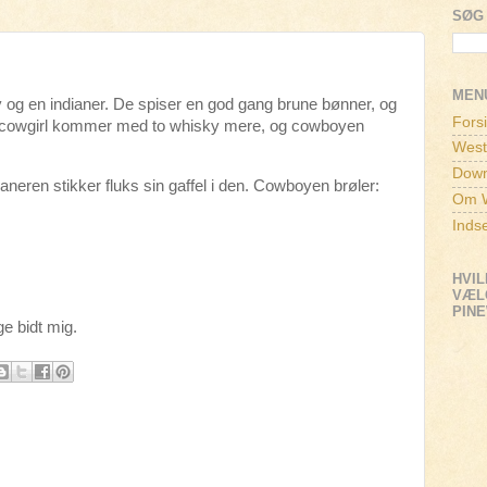
SØG 
MEN
 og en indianer. De spiser en god gang brune bønner, og
Fors
En cowgirl kommer med to whisky mere, og cowboyen
West
Down
aneren stikker fluks sin gaffel i den. Cowboyen brøler:
Om W
Inds
.
HVIL
VÆLG
PIN
e bidt mig.