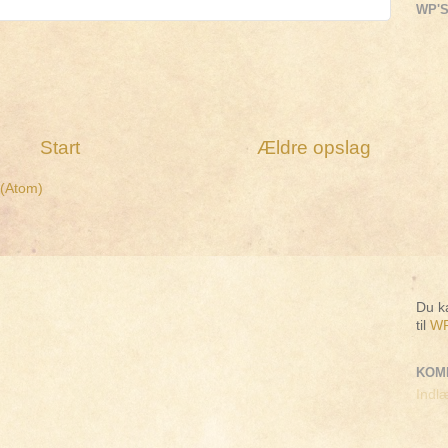
WP'S
Start
Ældre opslag
 (Atom)
Du ka
til
WP
KOM
Indlæ