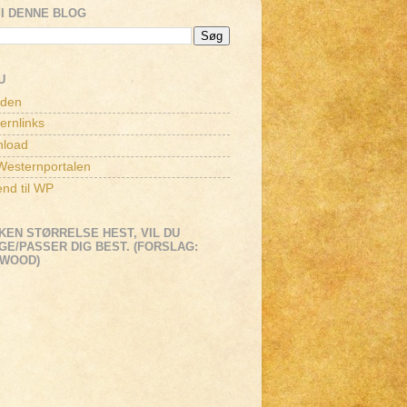
I DENNE BLOG
U
iden
ernlinks
load
esternportalen
end til WP
KEN STØRRELSE HEST, VIL DU
E/PASSER DIG BEST. (FORSLAG:
EWOOD)