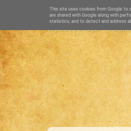
This site uses cookies from Google to de
are shared with Google along with perfo
statistics, and to detect and address a
Westernportalen - Danmark