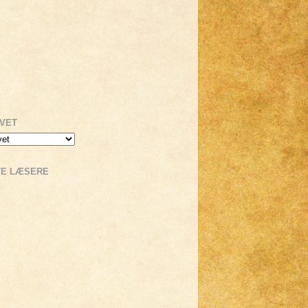
IVET
TE LÆSERE