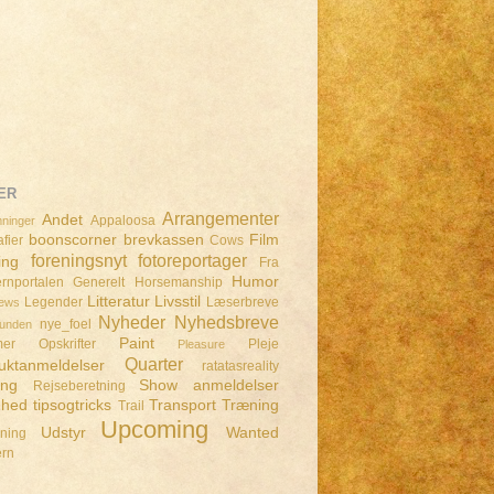
ER
Arrangementer
Andet
Appaloosa
ninger
boonscorner
brevkassen
Film
fier
Cows
foreningsnyt
fotoreportager
ing
Fra
Humor
rnportalen
Generelt
Horsemanship
Litteratur
Livsstil
Legender
Læserbreve
iews
Nyheder
Nyhedsbreve
nye_foel
lunden
Paint
mer
Opskrifter
Pleje
Pleasure
Quarter
uktanmeldelser
ratatasreality
ing
Show anmeldelser
Rejseberetning
dhed
tipsogtricks
Transport
Træning
Trail
Upcoming
Udstyr
Wanted
dning
ern