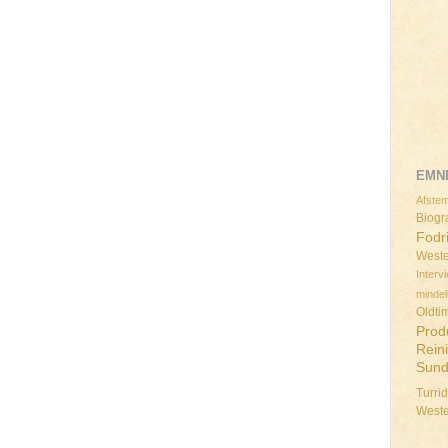
EMN
Afstem
Biogra
Fodr
Weste
Interv
minde
Oldti
Prod
Rein
Sun
Turri
West