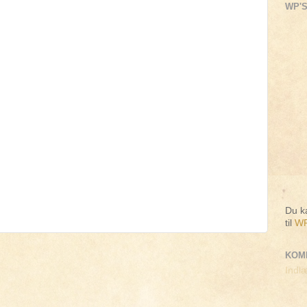
WP'S
Du ka
til
WP
KOM
Indlæ