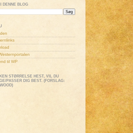
I DENNE BLOG
U
iden
ernlinks
load
esternportalen
end til WP
KEN STØRRELSE HEST, VIL DU
E/PASSER DIG BEST. (FORSLAG:
EWOOD)