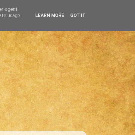
ser-agent
rate usage
LEARN MORE
GOT IT