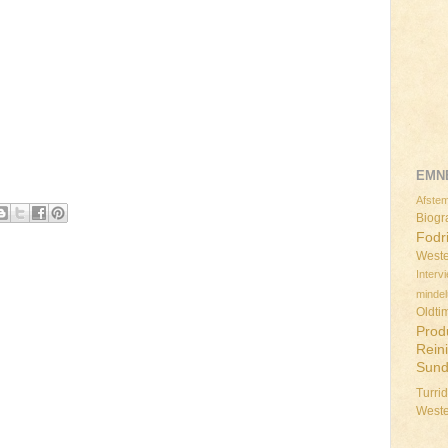
EMN
Afstem
Biogra
Fodr
Weste
Interv
minde
Oldti
Prod
Rein
Sun
Turri
West