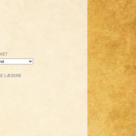
IVET
TE LÆSERE