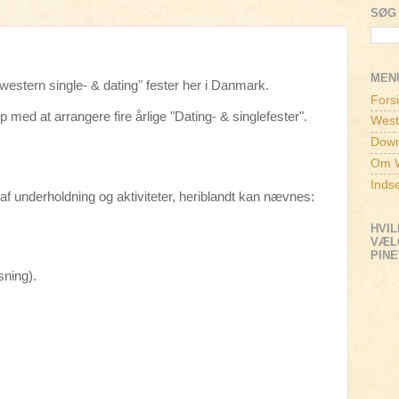
SØG 
MEN
estern single- & dating" fester her i Danmark.
Fors
op med at arrangere fire årlige "Dating- & singlefester".
West
Down
Om W
Inds
f underholdning og aktiviteter, heriblandt kan nævnes:
HVIL
VÆLG
PIN
sning).