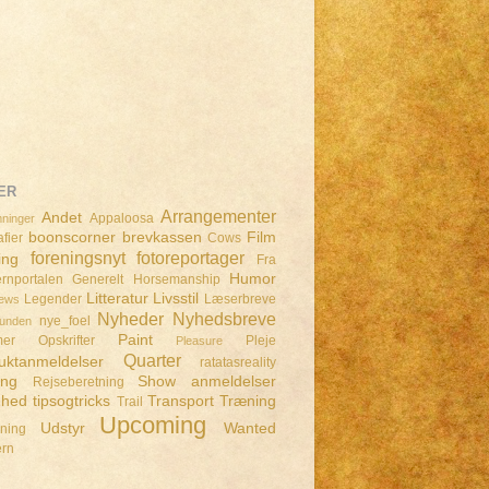
ER
Arrangementer
Andet
Appaloosa
ninger
boonscorner
brevkassen
Film
fier
Cows
foreningsnyt
fotoreportager
ing
Fra
Humor
rnportalen
Generelt
Horsemanship
Litteratur
Livsstil
Legender
Læserbreve
iews
Nyheder
Nyhedsbreve
nye_foel
lunden
Paint
mer
Opskrifter
Pleje
Pleasure
Quarter
uktanmeldelser
ratatasreality
ing
Show anmeldelser
Rejseberetning
dhed
tipsogtricks
Transport
Træning
Trail
Upcoming
Udstyr
Wanted
dning
ern