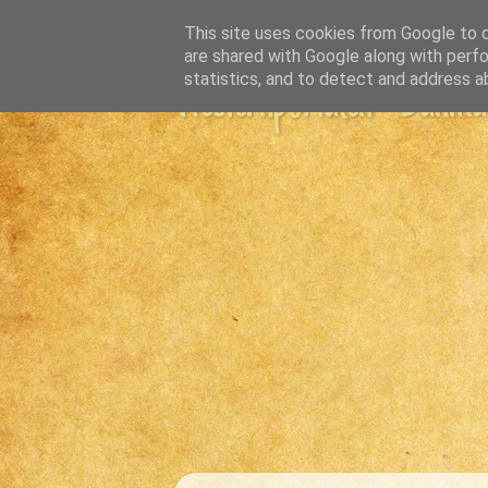
This site uses cookies from Google to de
are shared with Google along with perfo
statistics, and to detect and address a
Westernportalen - Danmark