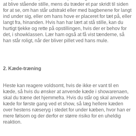
at blive stående stille, mens du træder et par skridt til siden
for at se, om han står udstrakt eller med bagbenene for langt
ind under sig, eller om hans hove er placeret for tæt på, eller
langt fra, hinanden. Hvis han har lært at stå stille, kan du
hurtigt tjekke og rette på opstillingen, hvis der er behov for
det, i showklassen. Lær ham også at få vist tænderne, så
han står roligt, når der bliver pillet ved hans mule.
2. Kæde-træning
Heste kan reagere voldsomt, hvis de ikke er vant til en
kæde, så hvis du ønsker at anvende kæde i showarenaen,
skal du træne det hjemmefra. Hvis du står og skal anvende
kæde for første gang ved et show, så læg hellere kæden
over hestens næseryg i stedet for under kæben, hvor han er
mere følsom og der derfor er større risiko for en uheldig
reaktion.