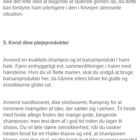
ikke det rette sted at begynde at spænde grimen op, da dette
kan forstyrre ham yderligere i den i forvejen stressede
situation.
5. Kend dine plejeprodukter
Anvend en kvalitets-shampoo og et balsamprodukt i hans
hale. Fjern omhyggeligt evt. sammenfiltninger i halen med
hænderne. Hvis du vil flette manen, skal du undgå at bruge
balsamprodukter her, da hårene ellers bliver for glatte og
elastikkerne glider ud.
Anvend vandbaseret, ikke oliebaseret, fluespray for at
minimere mængden af støv, der sætter sig i pelsen. Til heste
med hvide aftegn findes der mange gode, blegende
shampooer, men test dem af i god tid inden du tager til
shows. Du vil føle større selvsikkerhed, når du vasker
hesten forud for en Halter-klasse og ved, at shampooen
bleger, som den skal, og din hests hud ikke reagerer negativt