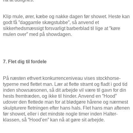
Klip mule, ører, kæbe og nakke dagen før showet. Heste kan
godt få ”daggamle skægstubbe”, så anvend et
sikkerhedsmæssigt forsvarligt barberblad til lige at ”køre
mulen over” med på showdagen.
7. Flet dig til fordele
På næsten ethvert konkurrenceniveau vises stockhorse-
typerne med flettet man. Lær at flette stramt og fladt i god tid
inden showsæsonen, så dit arbejde vil være til gavn for din
hests fremtræden, og ikke til hinder. Anvend en ”Hood”
udover den flettede man for at blødgøre hårene og nærmest
skulpturere fletningen efter hans hals. Flet hans man aftenen
før showet, eller i det mindste nogle timer inden Halter-
klassen, så ”Hood’en” kan nå at gøre sit arbejde.