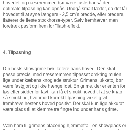
hovedet, og næseremmen bør være justerbar så den
optimale tilpasning kan opnås. Undgå smalt læder, da det får
hovedet til at syne længere - 2,5 cm’s bredde, eller bredere,
flatterer de fleste stockhorse-typer. Sølv fremhæver, men
foretræk pasform frem for ”flash-effekt.
4. Tilpasning
Din hests showgrime bør flattere hans hoved. Den skal
passe præcis, med næseremmen tilpasset omkring mulen
lige under kæbens knoglede struktur. Grimens lukketøj bør
være fastgjort og ikke hænge løst. En grime, der er enten for
løs eller sidder for lavt, kan få et smukt hoved til at se knap
så smukt ud, hvorimod korrekt tilpasning virkelig vil
fremhæve hestens hoved positivt. Der skal kun lige akkurat
være plads til at klemme tre fingre ind under hans grime.
Væn ham til grimens placering hjemmefra - en showplads er