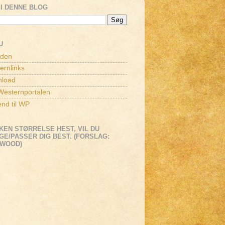
I DENNE BLOG
U
iden
ernlinks
load
esternportalen
end til WP
KEN STØRRELSE HEST, VIL DU
E/PASSER DIG BEST. (FORSLAG:
EWOOD)