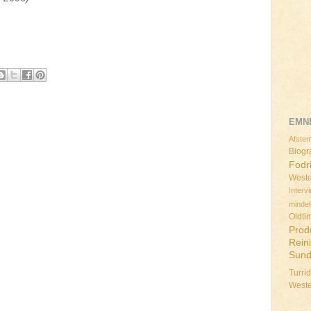
EMN
Afstem
Biogra
Fodr
Weste
Interv
minde
Oldti
Prod
Rein
Sun
Turri
West