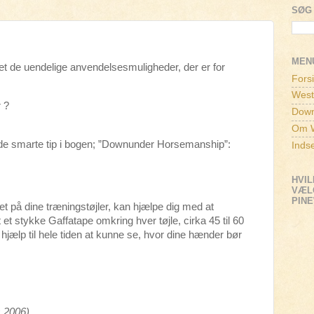
SØG 
MEN
et de uendelige anvendelsesmuligheder, der er for
Fors
West
 ?
Down
Om W
nde smarte tip i bogen; ”Downunder Horsemanship”:
Inds
HVIL
VÆLG
PIN
et på dine træningstøjler, kan hjælpe dig med at
et stykke Gaffatape omkring hver tøjle, cirka 45 til 60
 hjælp til hele tiden at kunne se, hvor dine hænder bør
s 2006)