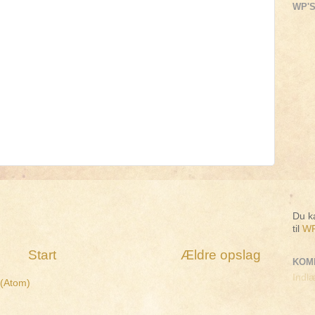
WP'S
Du ka
til
WP
Start
Ældre opslag
KOM
Indlæ
 (Atom)