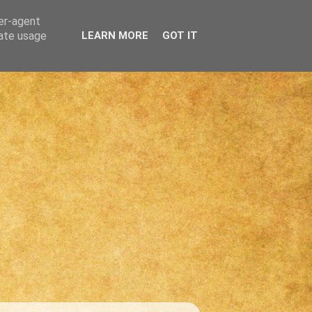
ser-agent
rate usage
LEARN MORE
GOT IT