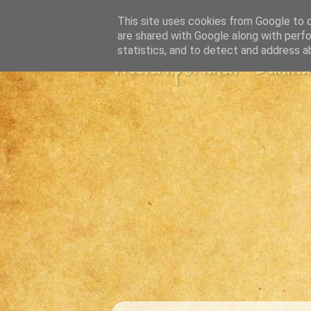
This site uses cookies from Google to de
are shared with Google along with perfo
statistics, and to detect and address a
Westernportalen - Danmark