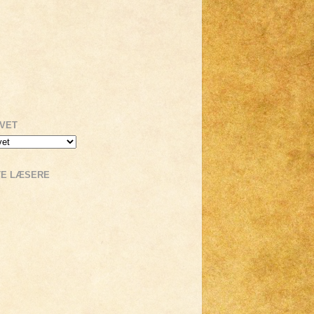
IVET
TE LÆSERE