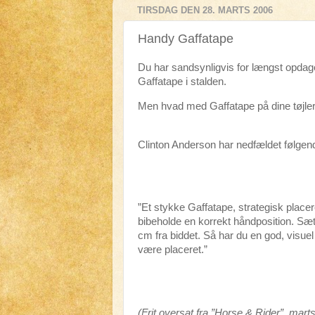
TIRSDAG DEN 28. MARTS 2006
Handy Gaffatape
Du har sandsynligvis for længst opdag
Gaffatape i stalden.
Men hvad med Gaffatape på dine tøjler
Clinton Anderson har nedfældet følge
”Et stykke Gaffatape, strategisk placer
bibeholde en korrekt håndposition. Sæt 
cm fra biddet. Så har du en god, visuel
være placeret.”
(Frit oversat fra ”Horse & Rider”, mart