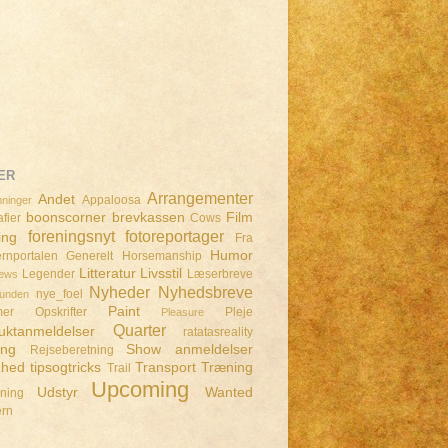
ER
Arrangementer
Andet
Appaloosa
ninger
boonscorner
brevkassen
Film
fier
Cows
foreningsnyt
fotoreportager
ing
Fra
Humor
rnportalen
Generelt
Horsemanship
Litteratur
Livsstil
Legender
Læserbreve
iews
Nyheder
Nyhedsbreve
nye_foel
lunden
Paint
mer
Opskrifter
Pleje
Pleasure
Quarter
uktanmeldelser
ratatasreality
ing
Show anmeldelser
Rejseberetning
dhed
tipsogtricks
Transport
Træning
Trail
Upcoming
Udstyr
Wanted
dning
ern