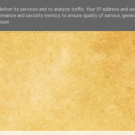
liver its services and to analyze traffic. Your IP address and u
rmance and security metrics to ensure quality of service, gene
buse.
s største westernsite...