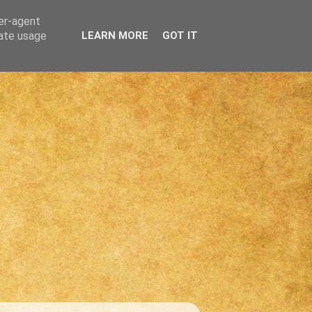
ser-agent
rate usage
LEARN MORE
GOT IT