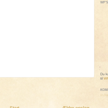
WP'S
Du ka
til
WP
KOM
Indlæ
Start
Ældre opslag