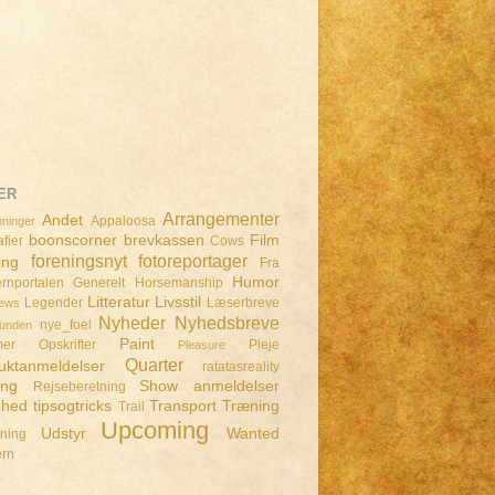
ER
Arrangementer
Andet
Appaloosa
ninger
boonscorner
brevkassen
Film
fier
Cows
foreningsnyt
fotoreportager
ing
Fra
Humor
rnportalen
Generelt
Horsemanship
Litteratur
Livsstil
Legender
Læserbreve
iews
Nyheder
Nyhedsbreve
nye_foel
lunden
Paint
mer
Opskrifter
Pleje
Pleasure
Quarter
uktanmeldelser
ratatasreality
ing
Show anmeldelser
Rejseberetning
dhed
tipsogtricks
Transport
Træning
Trail
Upcoming
Udstyr
Wanted
dning
ern