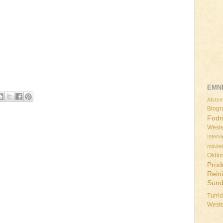
EMN
Afstem
Biogra
Fodr
Weste
Interv
minde
Oldti
Prod
Rein
Sun
Turri
West