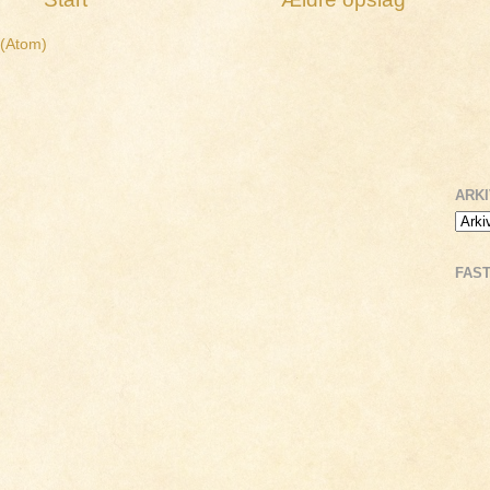
 (Atom)
ARK
FAS