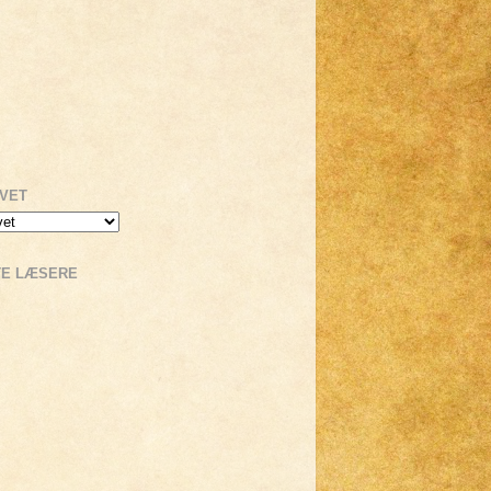
IVET
TE LÆSERE