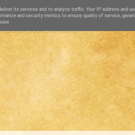
liver its services and to analyze traffic. Your IP address and u
rmance and security metrics to ensure quality of service, gene
buse.
s største westernsite...