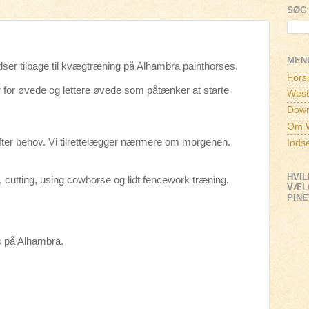
SØG 
MEN
dser tilbage til kvægtræning på Alhambra painthorses.
Fors
for øvede og lettere øvede som påtænker at starte
West
Down
Om W
lt efter behov. Vi tilrettelægger nærmere om morgenen.
Inds
HVIL
 cutting, using cowhorse og lidt fencework træning.
VÆLG
PIN
s på Alhambra.