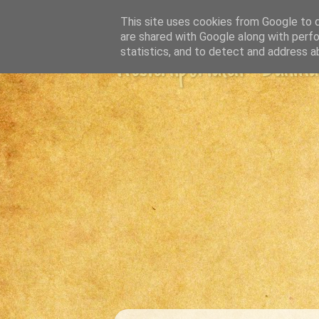
This site uses cookies from Google to de
are shared with Google along with perfo
statistics, and to detect and address a
Westernportalen - Danmark