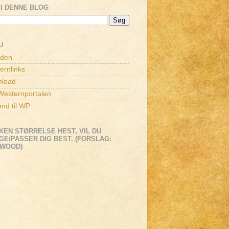
I DENNE BLOG
U
iden
ernlinks
load
esternportalen
end til WP
KEN STØRRELSE HEST, VIL DU
E/PASSER DIG BEST. (FORSLAG:
EWOOD)