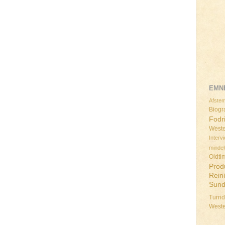
EMN
Afstem
Biogra
Fodr
Weste
Interv
minde
Oldti
Prod
Rein
Sun
Turri
West