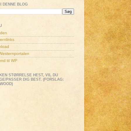
I DENNE BLOG
U
iden
ernlinks
load
esternportalen
end til WP
KEN STØRRELSE HEST, VIL DU
E/PASSER DIG BEST. (FORSLAG:
EWOOD)