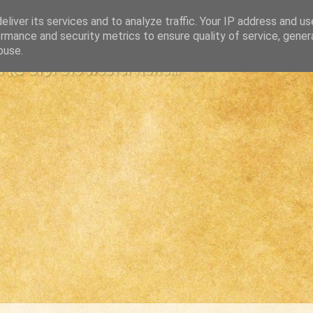
liver its services and to analyze traffic. Your IP address and u
rmance and security metrics to ensure quality of service, gene
buse.
s største westernsite...