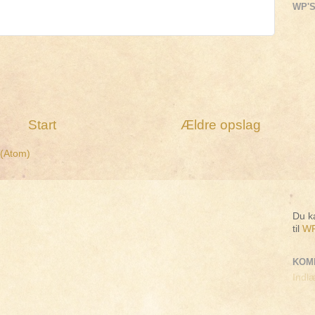
WP'S
Start
Ældre opslag
 (Atom)
Du ka
til
WP
KOM
Indlæ