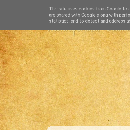
This site uses cookies from Google to de
are shared with Google along with perfo
statistics, and to detect and address a
Westernportalen - Danmark