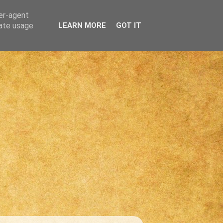
ser-agent
rate usage
LEARN MORE
GOT IT