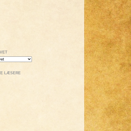
IVET
TE LÆSERE