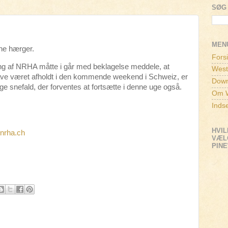
SØG 
MEN
ne hærger.
Fors
ng af NRHA måtte i går med beklagelse meddele, at
West
have været afholdt i den kommende weekend i Schweiz, er
Down
ige snefald, der forventes at fortsætte i denne uge også.
Om W
Inds
HVIL
nrha.ch
VÆLG
PIN