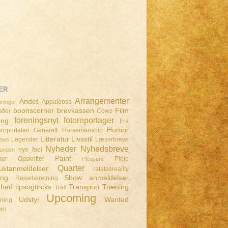
ER
Arrangementer
Andet
Appaloosa
ninger
boonscorner
brevkassen
Film
fier
Cows
foreningsnyt
fotoreportager
ing
Fra
Humor
rnportalen
Generelt
Horsemanship
Litteratur
Livsstil
Legender
Læserbreve
iews
Nyheder
Nyhedsbreve
nye_foel
lunden
Paint
mer
Opskrifter
Pleje
Pleasure
Quarter
uktanmeldelser
ratatasreality
ing
Show anmeldelser
Rejseberetning
dhed
tipsogtricks
Transport
Træning
Trail
Upcoming
Udstyr
Wanted
dning
ern