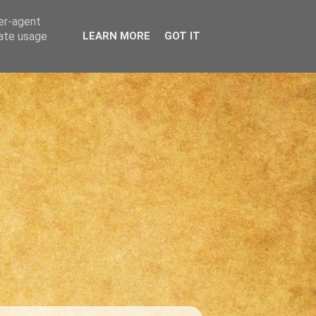
ser-agent
rate usage
LEARN MORE
GOT IT