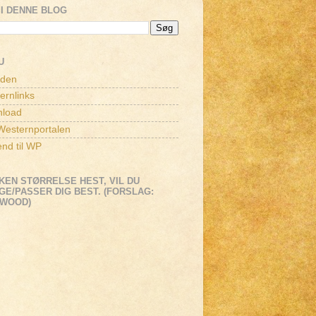
I DENNE BLOG
U
iden
ernlinks
load
esternportalen
end til WP
KEN STØRRELSE HEST, VIL DU
E/PASSER DIG BEST. (FORSLAG:
EWOOD)