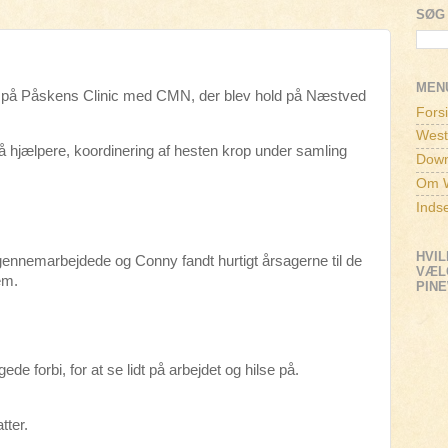
SØG 
MEN
cs på Påskens Clinic med CMN, der blev hold på Næstved
Fors
West
 hjælpere, koordinering af hesten krop under samling
Down
Om W
Inds
HVIL
odt gennemarbejdede og Conny fandt hurtigt årsagerne til de
VÆLG
em.
PIN
ede forbi, for at se lidt på arbejdet og hilse på.
tter.