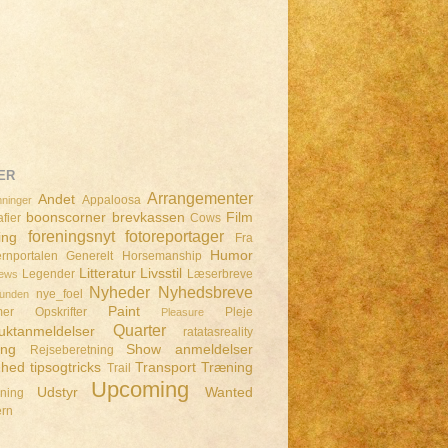
ER
Arrangementer
Andet
Appaloosa
ninger
boonscorner
brevkassen
Film
fier
Cows
foreningsnyt
fotoreportager
ing
Fra
Humor
rnportalen
Generelt
Horsemanship
Litteratur
Livsstil
Legender
Læserbreve
iews
Nyheder
Nyhedsbreve
nye_foel
lunden
Paint
mer
Opskrifter
Pleje
Pleasure
Quarter
uktanmeldelser
ratatasreality
ing
Show anmeldelser
Rejseberetning
dhed
tipsogtricks
Transport
Træning
Trail
Upcoming
Udstyr
Wanted
dning
ern