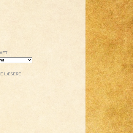
IVET
TE LÆSERE