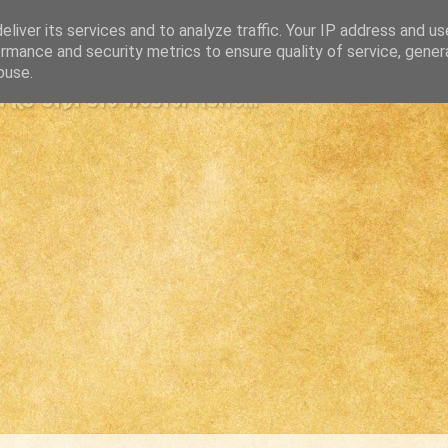
liver its services and to analyze traffic. Your IP address and u
rmance and security metrics to ensure quality of service, gene
buse.
s største westernsite...