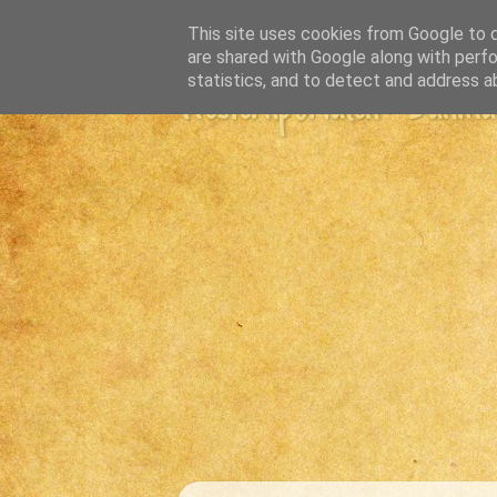
This site uses cookies from Google to de
are shared with Google along with perfo
statistics, and to detect and address a
Westernportalen - Danmark