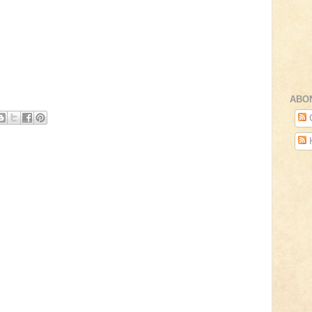
ABO
O