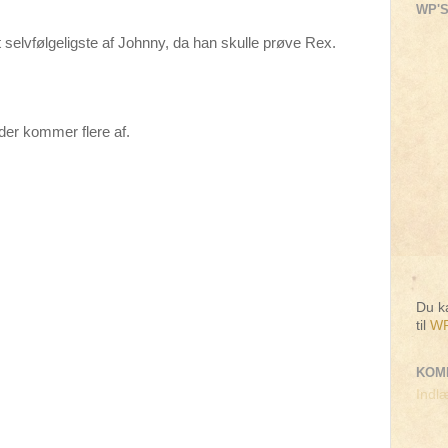
WP'S
t selvfølgeligste af Johnny, da han skulle prøve Rex.
der kommer flere af.
Du ka
til
WP
KOM
Indlæ