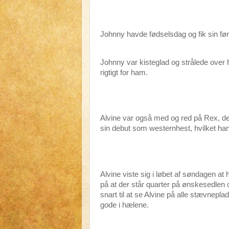
Johnny havde fødselsdag og fik sin før
Johnny var kisteglad og strålede over h
rigtigt for ham.
Alvine var også med og red på Rex, der
sin debut som westernhest, hvilket han
Alvine viste sig i løbet af søndagen at 
på at der står quarter på ønskesedlen o
snart til at se Alvine på alle stævneplad
gode i hælene.