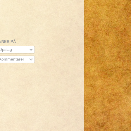
NNER PÅ
pslag
Kommentarer