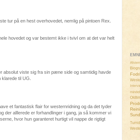
ste tur på en hest overhovedet, nemlig på pintoen Rex.
ele hovedet og var bestemt ikke i tvivl om at det var helt
EMN
Afstem
Biogra
 absolut viste sig fra sin pæne side og samtidig havde
Fodr
 klarede til UG.
Weste
Interv
minde
Oldti
Prod
have et fantastisk flair for westernridning og da det tyder
Rein
g der alllerede er forhandlinger i gang, ja så kommer vi
Sun
serne, hvor hun garanteret hurtigt vil nappe de rigtigt
Turri
West