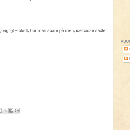
goagtigt – blødt, bør man spare på olien, idet disse sadler
ABO
O