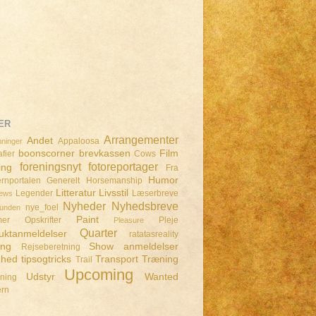
ER
Arrangementer
Andet
Appaloosa
ninger
boonscorner
brevkassen
Film
fier
Cows
foreningsnyt
fotoreportager
ing
Fra
Humor
rnportalen
Generelt
Horsemanship
Litteratur
Livsstil
Legender
Læserbreve
iews
Nyheder
Nyhedsbreve
nye_foel
lunden
Paint
mer
Opskrifter
Pleje
Pleasure
Quarter
uktanmeldelser
ratatasreality
ing
Show anmeldelser
Rejseberetning
dhed
tipsogtricks
Transport
Træning
Trail
Upcoming
Udstyr
Wanted
dning
ern