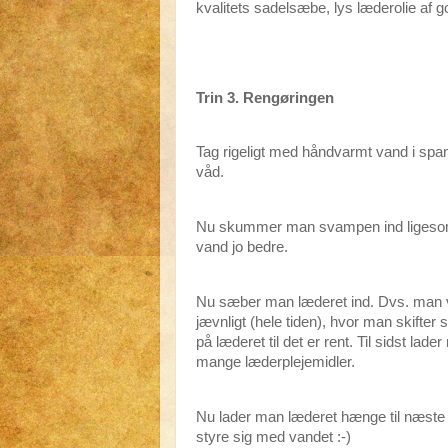
kvalitets sadelsæbe, lys læderolie af g
Trin 3. Rengøringen
Tag rigeligt med håndvarmt vand i span
våd.
Nu skummer man svampen ind ligesom
vand jo bedre.
Nu sæber man læderet ind. Dvs. man 
jævnligt (hele tiden), hvor man skift
på læderet til det er rent. Til sidst la
mange læderplejemidler.
Nu lader man læderet hænge til næste 
styre sig med vandet :-)