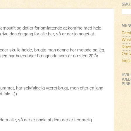
SØG 
MEN
ternoutfit og det er for omfattende at komme med hele
Fors
ive den én gang for alle her, så er der jo noget at
West
Down
læder skulle holde, brugte man denne her metode og jeg,
Om W
g jeg har hovedtøjer hængende som er næsten 20 år
Inds
HVIL
VÆLG
PIN
rummet, har selvfølgelig været brugt, men efter en lang
 fald :-)).
 dem alle, så der er nogle af dem der er temmelig