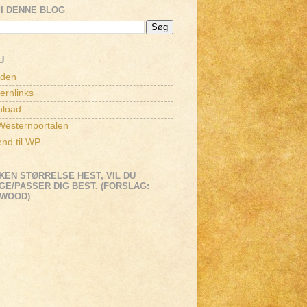
I DENNE BLOG
U
iden
ernlinks
load
esternportalen
end til WP
KEN STØRRELSE HEST, VIL DU
E/PASSER DIG BEST. (FORSLAG:
EWOOD)