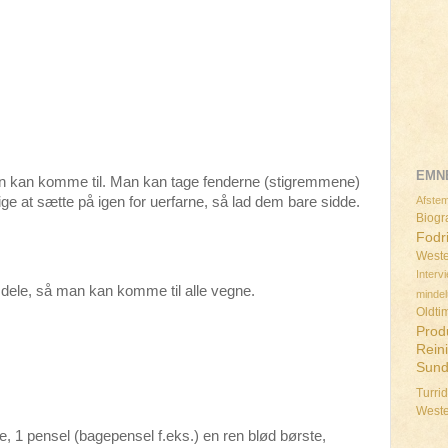
EMN
 man kan komme til. Man kan tage fenderne (stigremmene)
ge at sætte på igen for uerfarne, så lad dem bare sidde.
Afstem
Biogra
Fodr
Weste
Interv
 dele, så man kan komme til alle vegne.
minde
Oldti
Prod
Rein
Sun
Turri
West
, 1 pensel (bagepensel f.eks.) en ren blød børste,