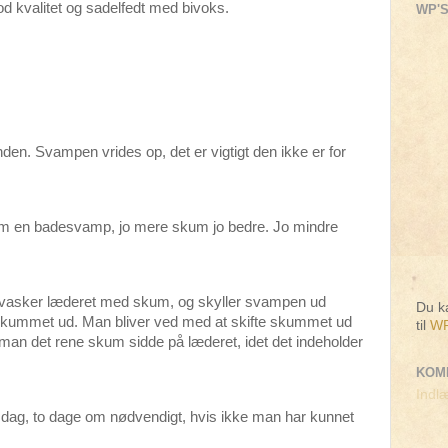
od kvalitet og sadelfedt med bivoks.
WP'S
den. Svampen vrides op, det er vigtigt den ikke er for
 en badesvamp, jo mere skum jo bedre. Jo mindre
vasker læderet med skum, og skyller svampen ud
Du ka
er skummet ud. Man bliver ved med at skifte skummet ud
til
WP
der man det rene skum sidde på læderet, idet det indeholder
KOM
Indlæ
dag, to dage om nødvendigt, hvis ikke man har kunnet