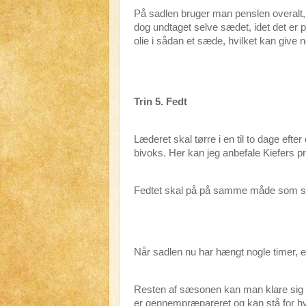
På sadlen bruger man penslen overalt,
dog undtaget selve sædet, idet det e
olie i sådan et sæde, hvilket kan give n
Trin 5. Fedt
Læderet skal tørre i en til to dage efte
bivoks. Her kan jeg anbefale Kiefers p
Fedtet skal på på samme måde som skos
Når sadlen nu har hængt nogle timer, e
Resten af sæsonen kan man klare sig me
er gennempræpareret og kan stå for hva