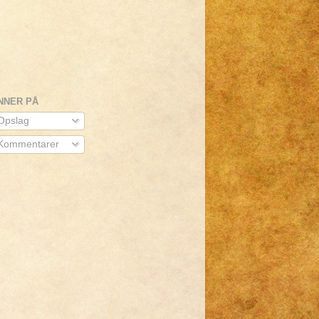
NNER PÅ
pslag
Kommentarer