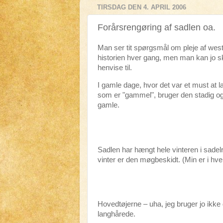
TIRSDAG DEN 4. APRIL 2006
Forårsrengøring af sadlen oa.
Man ser tit spørgsmål om pleje af wes
historien hver gang, men man kan jo skr
henvise til.
I gamle dage, hvor det var et must at 
som er "gammel", bruger den stadig o
gamle.
Sadlen har hængt hele vinteren i sadel
vinter er den møgbeskidt. (Min er i hvert
Hovedtøjerne – uha, jeg bruger jo ikke
langhårede.