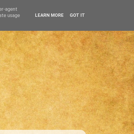
ser-agent
rate usage
LEARN MORE
GOT IT