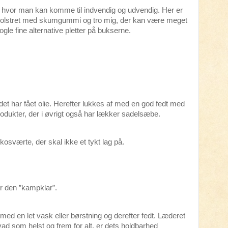
 hvor man kan komme til indvendig og udvendig. Her er
r polstret med skumgummi og tro mig, der kan være meget
ogle fine alternative pletter på bukserne.
r det har fået olie. Herefter lukkes af med en god fedt med
rodukter, der i øvrigt også har lækker sadelsæbe.
værte, der skal ikke et tykt lag på.
r den ”kampklar”.
d en let vask eller børstning og derefter fedt. Læderet
d som helst og frem for alt, er dets holdbarhed