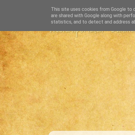
This site uses cookies from Google to de
are shared with Google along with perfo
statistics, and to detect and address a
Westernportalen - Danmark