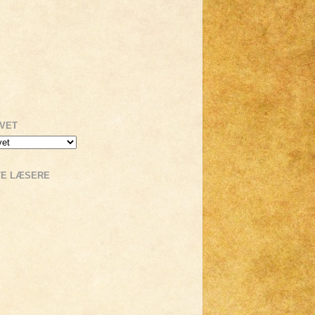
IVET
TE LÆSERE