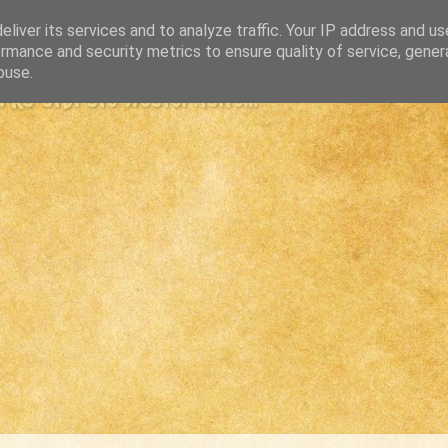
liver its services and to analyze traffic. Your IP address and u
rmance and security metrics to ensure quality of service, gene
buse.
s største westernsite...