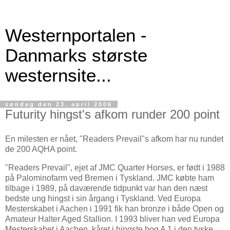
Westernportalen -
Danmarks største
westernsite...
søndag den 23. april 2006
Futurity hingst's afkom runder 200 point
En milesten er nået, "Readers Prevail"s afkom har nu rundet
de 200 AQHA point.
"Readers Prevail", ejet af JMC Quarter Horses, er født i 1988
på Palominofarm ved Bremen i Tyskland. JMC købte ham
tilbage i 1989, på daværende tidpunkt var han den næst
bedste ung hingst i sin årgang i Tyskland. Ved Europa
Mesterskabet i Aachen i 1991 fik han bronze i både Open og
Amateur Halter Aged Stallion. I 1993 bliver han ved Europa
Mesterskabet i Aachen, kåret i hingste bog A 1 i den tyske