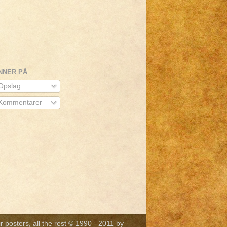
NNER PÅ
pslag
Kommentarer
r posters, all the rest © 1990 - 2011 by