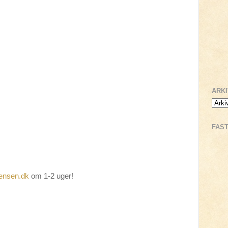
ARK
FAS
tensen.dk
om 1-2 uger!