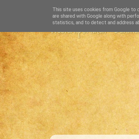
This site uses cookies from Google to de
are shared with Google along with perfo
statistics, and to detect and address a
Westernportalen - Danmark