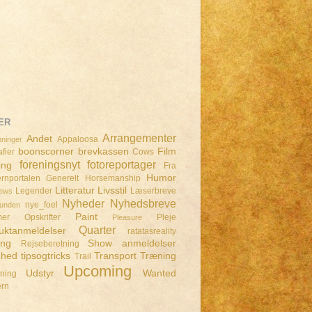
ER
Arrangementer
Andet
Appaloosa
ninger
boonscorner
brevkassen
Film
fier
Cows
foreningsnyt
fotoreportager
ing
Fra
Humor
rnportalen
Generelt
Horsemanship
Litteratur
Livsstil
Legender
Læserbreve
iews
Nyheder
Nyhedsbreve
nye_foel
lunden
Paint
mer
Opskrifter
Pleje
Pleasure
Quarter
uktanmeldelser
ratatasreality
ing
Show anmeldelser
Rejseberetning
dhed
tipsogtricks
Transport
Træning
Trail
Upcoming
Udstyr
Wanted
dning
ern