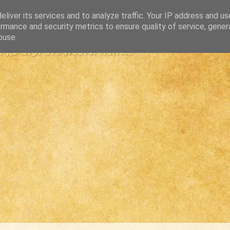
liver its services and to analyze traffic. Your IP address and u
rmance and security metrics to ensure quality of service, gene
buse.
s største westernsite...