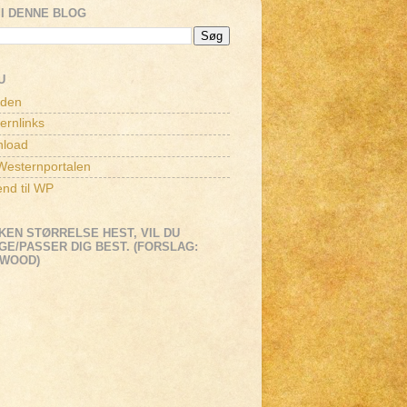
I DENNE BLOG
U
iden
ernlinks
load
esternportalen
end til WP
KEN STØRRELSE HEST, VIL DU
E/PASSER DIG BEST. (FORSLAG:
EWOOD)