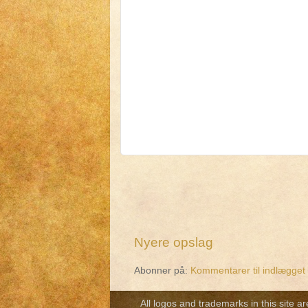
Nyere opslag
Abonner på:
Kommentarer til indlægget
All logos and trademarks in this site a