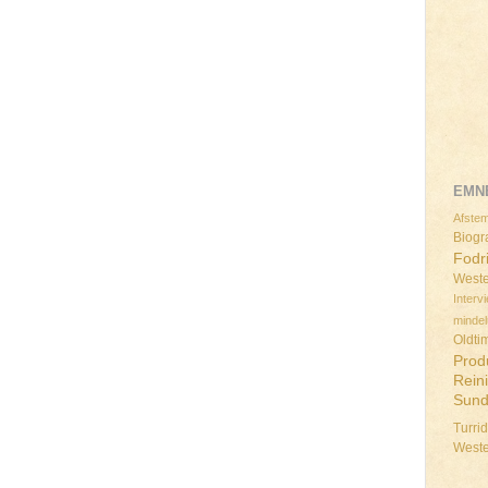
EMN
Afstem
Biogra
Fodr
Weste
Interv
minde
Oldti
Prod
Rein
Sun
Turri
West