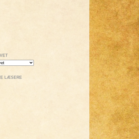
IVET
TE LÆSERE