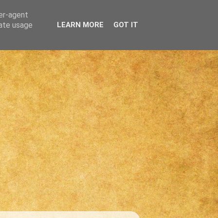
ser-agent
rate usage
LEARN MORE
GOT IT