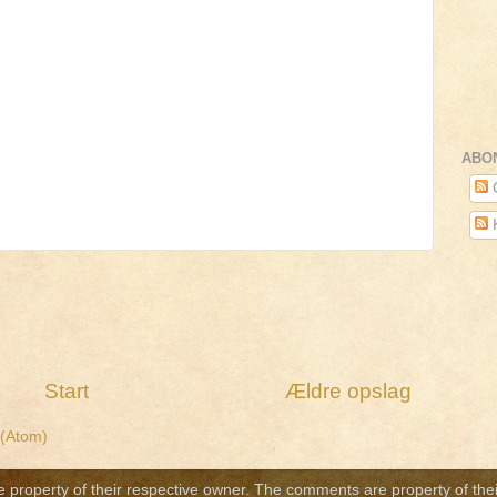
ABO
O
Start
Ældre opslag
 (Atom)
re property of their respective owner. The comments are property of thei