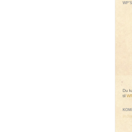
WP'S
Du ka
til
WP
KOM
Indlæ