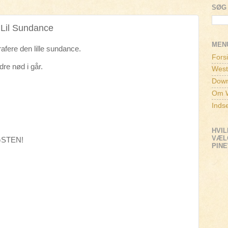
SØG 
 Lil Sundance
MEN
rafere den lille sundance.
Fors
dre nød i går.
West
Down
Om W
Inds
HVIL
VÆLG
GSTEN!
PIN