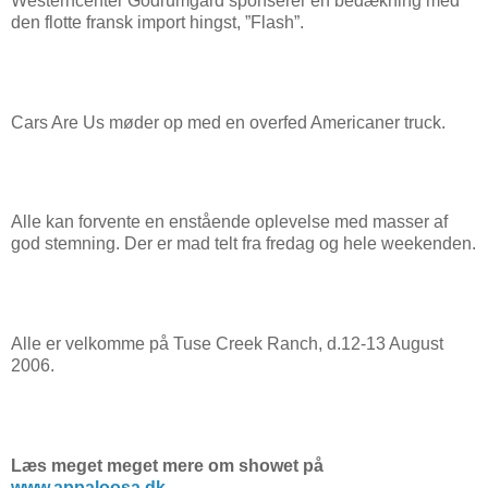
Westerncenter Godrumgård sponserer en bedækning med
den flotte fransk import hingst, ”Flash”.
Cars Are Us møder op med en overfed Americaner truck.
Alle kan forvente en enstående oplevelse med masser af
god stemning. Der er mad telt fra fredag og hele weekenden.
Alle er velkomme på Tuse Creek Ranch, d.12-13 August
2006.
Læs meget meget mere om showet på
www.appaloosa.dk