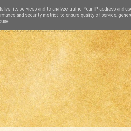
liver its services and to analyze traffic. Your IP address and u
rmance and security metrics to ensure quality of service, gene
buse.
s største westernsite...