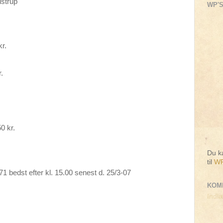
strup
WP'S
r.
.
0 kr.
Du ka
til
WP
1 bedst efter kl. 15.00 senest d. 25/3-07
KOM
Indlæ