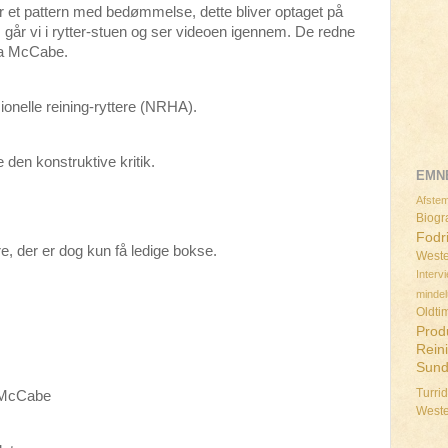
der et pattern med bedømmelse, dette bliver optaget på
 går vi i rytter-stuen og ser videoen igennem. De redne
na McCabe.
ionelle reining-ryttere (NRHA).
e den konstruktive kritik.
EMN
Afstem
Biogra
Fodr
re, der er dog kun få ledige bokse.
Weste
Interv
minde
Oldti
Prod
Rein
Sun
Turri
a McCabe
West