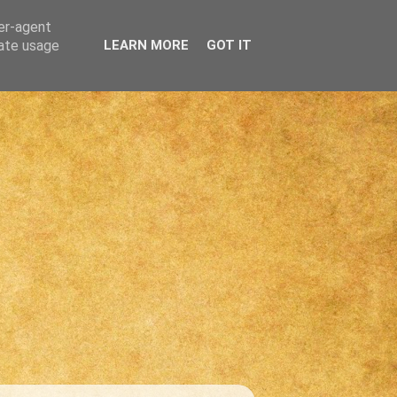
ser-agent
rate usage
LEARN MORE
GOT IT