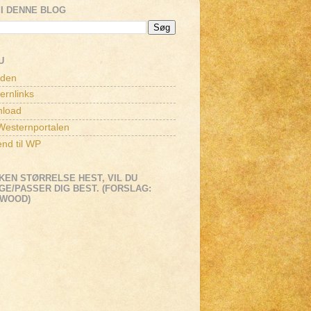
I DENNE BLOG
U
iden
ernlinks
load
esternportalen
end til WP
KEN STØRRELSE HEST, VIL DU
E/PASSER DIG BEST. (FORSLAG:
EWOOD)