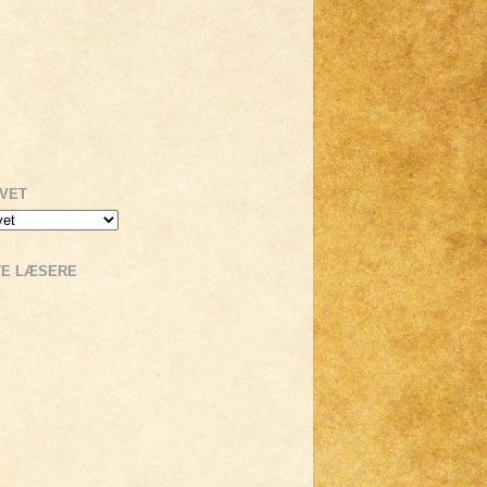
IVET
TE LÆSERE