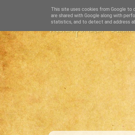
This site uses cookies from Google to de
are shared with Google along with perfo
statistics, and to detect and address a
Westernportalen - Danmark