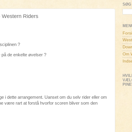
SØG 
 Western Riders
MEN
Fors
West
sciplinen ?
Down
Om W
 på de enkelte øvelser ?
Inds
HVIL
VÆLG
PIN
age i dette arrangement. Uanset om du selv rider eller om
e være rart at forstå hvorfor scoren bliver som den