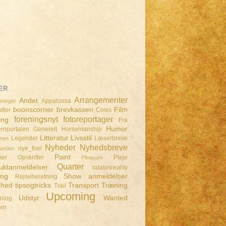
ER
Arrangementer
Andet
Appaloosa
ninger
boonscorner
brevkassen
Film
fier
Cows
foreningsnyt
fotoreportager
ing
Fra
Humor
rnportalen
Generelt
Horsemanship
Litteratur
Livsstil
Legender
Læserbreve
iews
Nyheder
Nyhedsbreve
nye_foel
lunden
Paint
mer
Opskrifter
Pleje
Pleasure
Quarter
uktanmeldelser
ratatasreality
ing
Show anmeldelser
Rejseberetning
dhed
tipsogtricks
Transport
Træning
Trail
Upcoming
Udstyr
Wanted
dning
ern