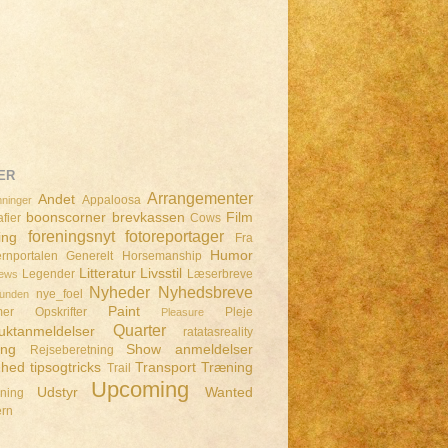
ER
Arrangementer
Andet
Appaloosa
ninger
boonscorner
brevkassen
Film
fier
Cows
foreningsnyt
fotoreportager
ing
Fra
Humor
rnportalen
Generelt
Horsemanship
Litteratur
Livsstil
Legender
Læserbreve
iews
Nyheder
Nyhedsbreve
nye_foel
lunden
Paint
mer
Opskrifter
Pleje
Pleasure
Quarter
uktanmeldelser
ratatasreality
ing
Show anmeldelser
Rejseberetning
dhed
tipsogtricks
Transport
Træning
Trail
Upcoming
Udstyr
Wanted
dning
ern