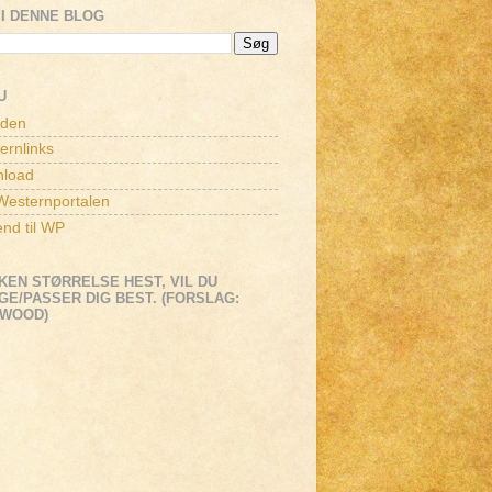
I DENNE BLOG
U
iden
ernlinks
load
esternportalen
end til WP
KEN STØRRELSE HEST, VIL DU
E/PASSER DIG BEST. (FORSLAG:
EWOOD)