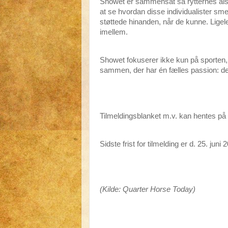
Showet er sammensat så rytternes alsi
at se hvordan disse individualister sme
støttede hinanden, når de kunne. Ligel
imellem.
Showet fokuserer ikke kun på sporte
sammen, der har én fælles passion: de
Tilmeldingsblanket m.v. kan hentes på
Sidste frist for tilmelding er d. 25. juni 
(Kilde: Quarter Horse Today)