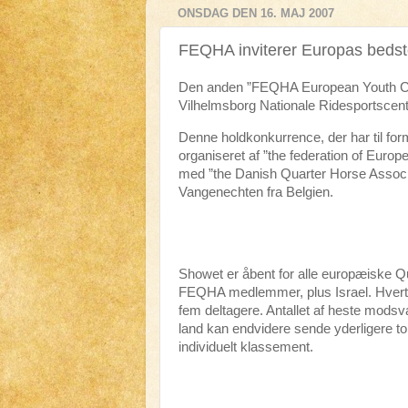
ONSDAG DEN 16. MAJ 2007
FEQHA inviterer Europas bedste
Den anden ”FEQHA European Youth Cup” er
Vilhelmsborg Nationale Ridesportscente
Denne holdkonkurrence, der har til form
organiseret af ”the federation of Eur
med ”the Danish Quarter Horse Assoc
Vangenechten fra Belgien.
Showet er åbent for alle europæiske Q
FEQHA medlemmer, plus Israel. Hvert la
fem deltagere. Antallet af heste modsva
land kan endvidere sende yderligere to i
individuelt klassement.