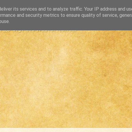
liver its services and to analyze traffic. Your IP address and u
rmance and security metrics to ensure quality of service, gene
buse.
s største westernsite...