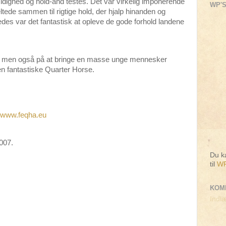
dighed og hold-ånd testes. Det var virkelig imponerende
WP'S
ltede sammen til rigtige hold, der hjalp hinanden og
edes var det fantastisk at opleve de gode forhold landene
n, men også på at bringe en masse unge mennesker
n fantastiske Quarter Horse.
www.feqha.eu
2007.
Du ka
til
WP
KOM
Indlæ