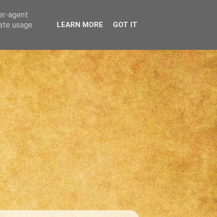
ser-agent
rate usage
LEARN MORE
GOT IT