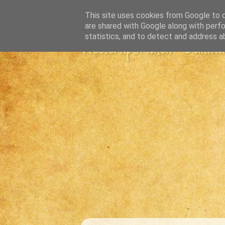
This site uses cookies from Google to de
are shared with Google along with perfo
statistics, and to detect and address a
Westernportalen - Danmark