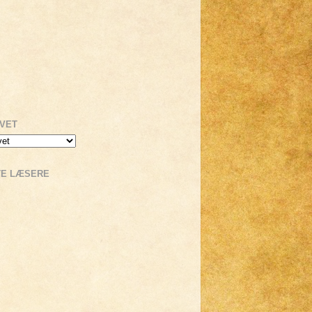
IVET
TE LÆSERE