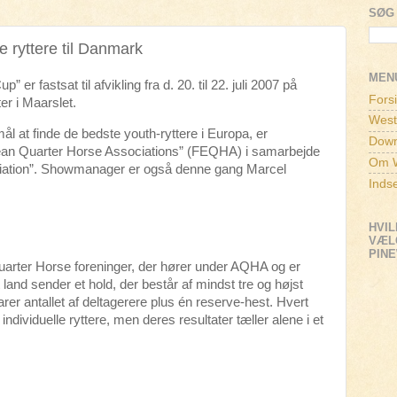
SØG 
 ryttere til Danmark
MEN
 fastsat til afvikling fra d. 20. til 22. juli 2007 på
Fors
r i Maarslet.
West
ål at finde de bedste youth-ryttere i Europa, er
Down
opean Quarter Horse Associations” (FEQHA) i samarbejde
Om W
iation”. Showmanager er også denne gang Marcel
Inds
HVIL
VÆLG
PIN
uarter Horse foreninger, der hører under AQHA og er
nd sender et hold, der består af mindst tre og højst
rer antallet af deltagerere plus én reserve-hest. Hvert
ndividuelle ryttere, men deres resultater tæller alene i et