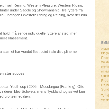
ner: Trail, Reining, Western Pleasure, Western Riding,
unter under Saddle og Showmanship. Tre ryttere fra
plin (undtagen i Western Riding og Reining, hvor der kun
et hold, må sende individuelle ryttere af sted, men
iduelle klassement.
EMN
Afstem
samlet har vundet flest point i alle disciplinerne.
Biogra
Fodr
Weste
Interv
minde
en stor succes
Oldti
Prod
Rein
ean Youth cup i 2005, i Mooslargue (Frankrig). Otte
Sun
 vinderen blev Schweiz, mens Tyskland tog sølvet kun
Turri
med bronzemedaljen.
West