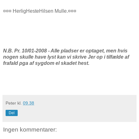
¤¤¤ HerligHesteHilsen Mulle.¤¤¤
N.B. Pr. 10/01-2008 - Alle pladser er optaget, men hvis
nogen skulle have lyst kan vi skrive Jer op i tilfælde af
frafald pga af sygdom el skadet hest.
Peter
kl.
09.38
Del
Ingen kommentarer: