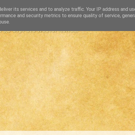
liver its services and to analyze traffic. Your IP address and u
rmance and security metrics to ensure quality of service, gene
buse.
s største westernsite...