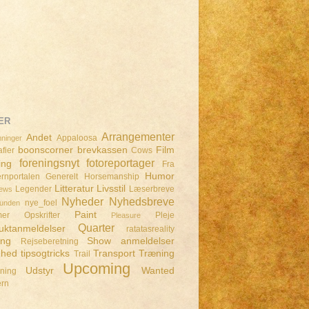
ER
Arrangementer
Andet
Appaloosa
ninger
boonscorner
brevkassen
Film
fier
Cows
foreningsnyt
fotoreportager
ing
Fra
Humor
rnportalen
Generelt
Horsemanship
Litteratur
Livsstil
Legender
Læserbreve
iews
Nyheder
Nyhedsbreve
nye_foel
lunden
Paint
mer
Opskrifter
Pleje
Pleasure
Quarter
uktanmeldelser
ratatasreality
ing
Show anmeldelser
Rejseberetning
dhed
tipsogtricks
Transport
Træning
Trail
Upcoming
Udstyr
Wanted
dning
ern