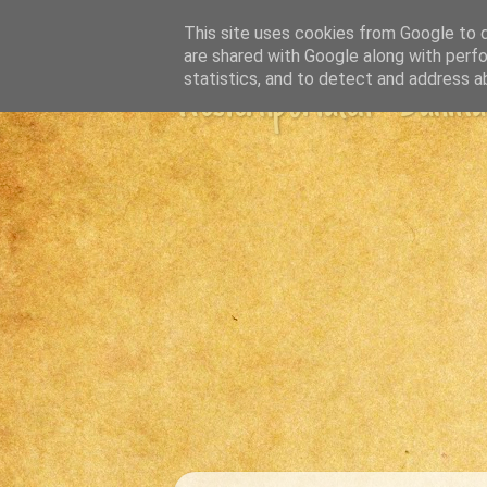
This site uses cookies from Google to de
are shared with Google along with perfo
statistics, and to detect and address a
Westernportalen - Danmark