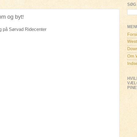
SØG 
om og byt!
MEN
g på Sørvad Ridecenter
Fors
West
Down
Om W
Inds
HVIL
VÆLG
PIN