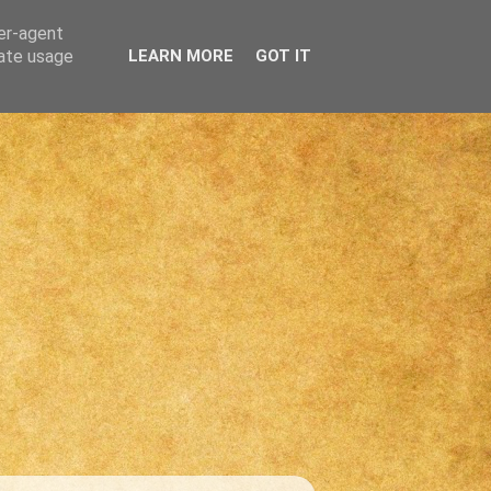
ser-agent
rate usage
LEARN MORE
GOT IT