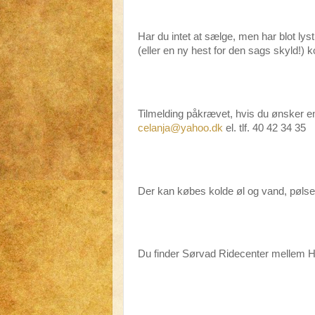
Har du intet at sælge, men har blot lyst 
(eller en ny hest for den sags skyld!) ko
Tilmelding påkrævet, hvis du ønsker 
celanja@yahoo.dk
el. tlf. 40 42 34 35
Der kan købes kolde øl og vand, pølse
Du finder Sørvad Ridecenter mellem H