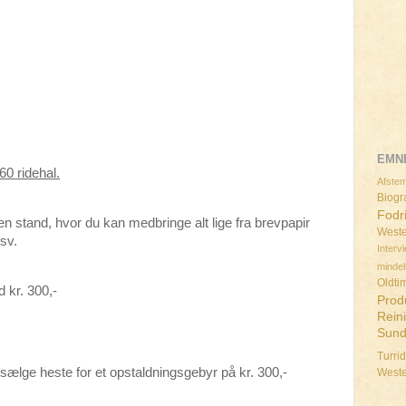
EMN
0 ridehal.
Afstem
Biogra
Fodr
 en stand, hvor du kan medbringe alt lige fra brevpapir
Weste
sv.
Interv
minde
Oldti
d kr. 300,-
Prod
Rein
Sun
Turri
 sælge heste for et opstaldningsgebyr på kr. 300,-
West