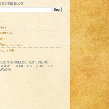
I DENNE BLOG
U
iden
ernlinks
load
esternportalen
end til WP
KEN STØRRELSE HEST, VIL DU
E/PASSER DIG BEST. (FORSLAG:
EWOOD)