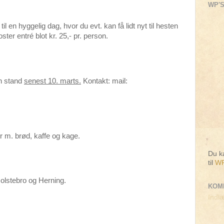
WP'S
til en hyggelig dag, hvor du evt. kan få lidt nyt til hesten
ster entré blot kr. 25,- pr. person.
en stand
senest 10. marts.
Kontakt: mail:
r m. brød, kaffe og kage.
Du ka
til
WP
olstebro og Herning.
KOM
Indlæ