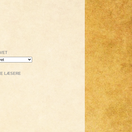
IVET
TE LÆSERE