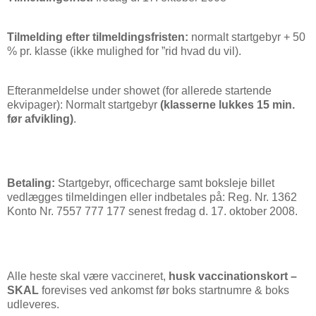
Tilmelding efter tilmeldingsfristen:
normalt startgebyr + 50
% pr. klasse (ikke mulighed for ”rid hvad du vil).
Efteranmeldelse under showet (for allerede startende
ekvipager): Normalt startgebyr
(klasserne lukkes 15 min.
før afvikling)
.
Betaling:
Startgebyr, officecharge samt boksleje billet
vedlægges tilmeldingen eller indbetales på: Reg. Nr. 1362
Konto Nr. 7557 777 177 senest fredag d. 17. oktober 2008.
Alle heste skal være vaccineret,
husk vaccinationskort –
SKAL
forevises ved ankomst før boks startnumre & boks
udleveres.