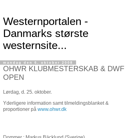
Westernportalen -
Danmarks største
westernsite...
mandag den 6. oktober 2008
OHWR KLUBMESTERSKAB & DWF
OPEN
Lørdag, d. 25. oktober.
Yderligere information samt tilmeldingsblanket &
proportioner på
www.ohwr.dk
Dommer : Markus Bäcklund (Sverige)