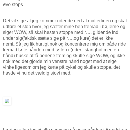
øve stops
Det vil sige at jeg kommer ridende ned af midterlinen og skal
udføre et stop hvor jeg sætter mine ben fremad i bøjlerne og
siger WOW, så skal hesten stoppe med r…. glidende ind
under sig(faktisk sætte sige på r….og kure) det er ikke
nemt..Så jeg fik hurtigt nok og koncentrere mig om både ride
fremad løfte hånden med tøjlen i (rider i stangbid med en
hånd) huske at få benene frem og skulle sige WOW, og ikke
nok med det gjorde min venstre hånd noget med at sige
vinke ligesom om jeg kørte på cykel og skulle stoppe..det
havde vi nu det vældig sjovt med..
Lørdag aften tog vi alle sammen på pejsegården i Brædstrup