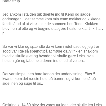
Brædstrup..
Jeg ankom i stalden gik direkte ind til Keno og sagde
godmorgen. I det samme kom min team makker og kikkede,
fandt så ud af at vi skulle ride sammen hos Todd. Klokken
blev hen af otte og vi begyndte at gøre hestene klar til kl halv
ni..
Så var vi klar og spændte da vi kom i ridehuset, og jeg tror
Todd var lige så spændt på at møde os..Vi fik en snak om
hvad vi skulle øve og hvordan vi skulle gøre f.eks. hvis
hesten går og taber skulderen ind el ud af volten..
Det var simpel hen bare kanon det undervisning..Efter 5
kvarter kom det næste hold på banen, og vi kunne så på
sidelinen og suge til os..
Omkring kl 14.30 blev det vores tur igen, der skulle jeg f.eks.