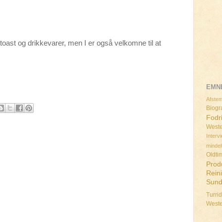
 toast og drikkevarer, men I er også velkomne til at
EMN
Afstem
Biogra
Fodr
Weste
Interv
minde
Oldti
Prod
Rein
Sun
Turri
West