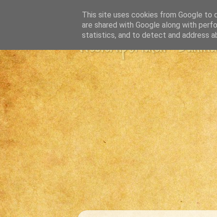
This site uses cookies from Google to de
are shared with Google along with perfo
statistics, and to detect and address a
Westernportalen - Danmark