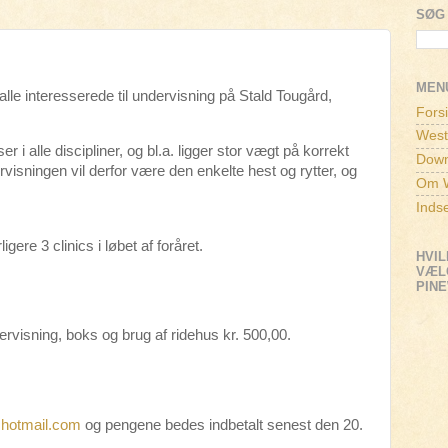
SØG 
MEN
lle interesserede til undervisning på Stald Tougård,
Fors
West
 i alle discipliner, og bl.a. ligger stor vægt på korrekt
Down
visningen vil derfor være den enkelte hest og rytter, og
Om W
Inds
igere 3 clinics i løbet af foråret.
HVIL
VÆLG
PIN
dervisning, boks og brug af ridehus kr. 500,00.
hotmail.com
og pengene bedes indbetalt senest den 20.