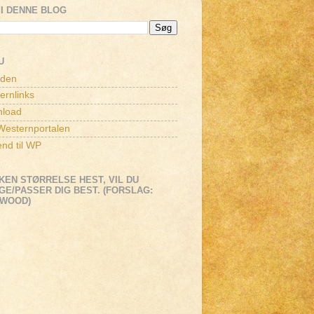
I DENNE BLOG
U
iden
ernlinks
load
esternportalen
end til WP
KEN STØRRELSE HEST, VIL DU
E/PASSER DIG BEST. (FORSLAG:
EWOOD)