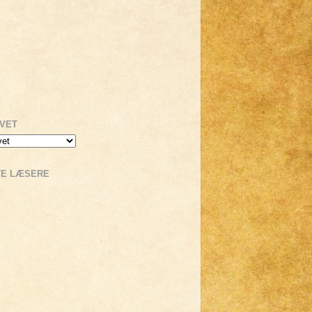
IVET
TE LÆSERE