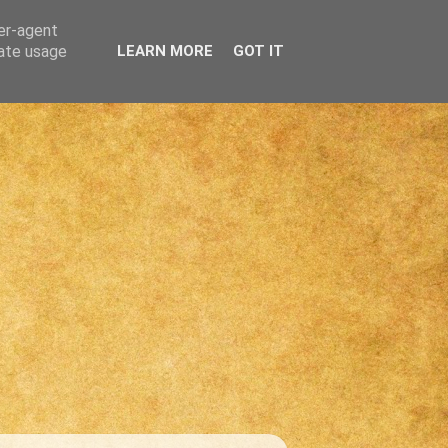
ser-agent
rate usage
LEARN MORE
GOT IT