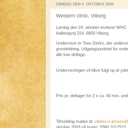
SØNDAG DEN 4. OKTOBER 2009
Western clinic, Viborg
Lørdag den 24. oktober inviterer WHC a
Aalborgvej 154, 8800 Viborg.
Underviser er Toos Derks, der underviser
grundridning. Udgangspunktet for under
alle kan deltage.
Undervisningen vil blive fulgt op af yderl
Pris pr. deltager for 2 x ca. 40 min. un
Tilmelding mailes til:
vibeke-e-jensen@
oktober 2009 på konto: 5980 1012515.