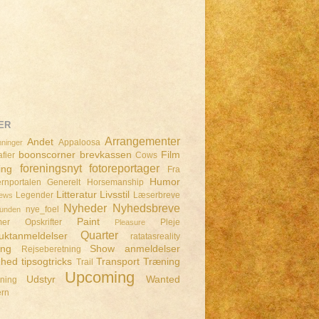
ER
Arrangementer
Andet
Appaloosa
ninger
boonscorner
brevkassen
Film
fier
Cows
foreningsnyt
fotoreportager
ing
Fra
Humor
rnportalen
Generelt
Horsemanship
Litteratur
Livsstil
Legender
Læserbreve
iews
Nyheder
Nyhedsbreve
nye_foel
lunden
Paint
mer
Opskrifter
Pleje
Pleasure
Quarter
uktanmeldelser
ratatasreality
ing
Show anmeldelser
Rejseberetning
dhed
tipsogtricks
Transport
Træning
Trail
Upcoming
Udstyr
Wanted
dning
ern