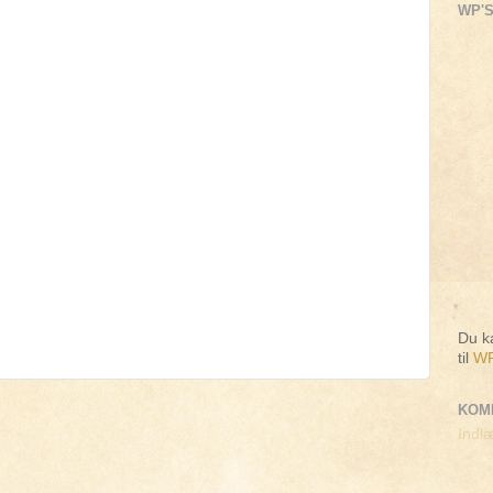
WP'S
Du ka
til
WP
KOM
Indlæ