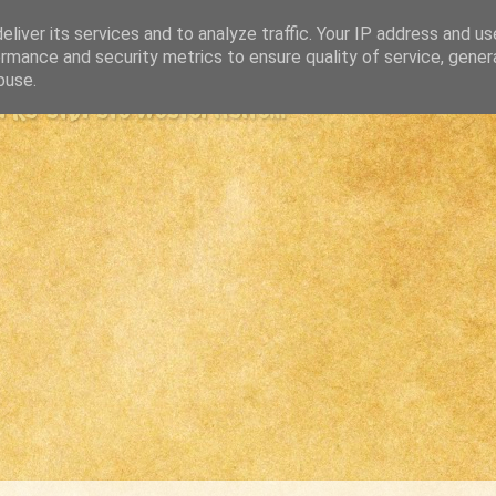
liver its services and to analyze traffic. Your IP address and u
rmance and security metrics to ensure quality of service, gene
buse.
s største westernsite...