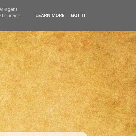
ser-agent
rate usage
LEARN MORE
GOT IT