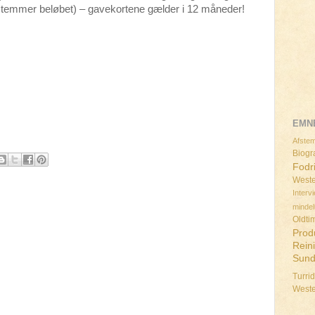
bestemmer beløbet) – gavekortene gælder i 12 måneder!
EMN
Afstem
Biogra
Fodr
Weste
Interv
minde
Oldti
Prod
Rein
Sun
Turri
West