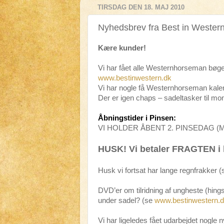
TIRSDAG DEN 18. MAJ 2010
Nyhedsbrev fra Best in Western
Kære kunder!
Vi har fået alle Westernhorseman bøge
www.bestinwestern.dk
Vi har nogle få Westernhorseman kalen
Der er igen chaps – sadeltasker til mo
Åbningstider i Pinsen:
VI HOLDER ÅBENT 2. PINSEDAG (MAN
HUSK! Vi betaler FRAGTEN i 
Husk vi fortsat har lange regnfrakker (sor
DVD’er om tilridning af ungheste (hings
under sadel? (se
www.bestinwestern.
Vi har ligeledes fået udarbejdet nogl