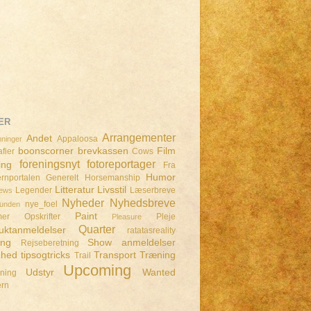
ER
Arrangementer
Andet
Appaloosa
ninger
boonscorner
brevkassen
Film
fier
Cows
foreningsnyt
fotoreportager
ing
Fra
Humor
rnportalen
Generelt
Horsemanship
Litteratur
Livsstil
Legender
Læserbreve
iews
Nyheder
Nyhedsbreve
nye_foel
lunden
Paint
mer
Opskrifter
Pleje
Pleasure
Quarter
uktanmeldelser
ratatasreality
ing
Show anmeldelser
Rejseberetning
dhed
tipsogtricks
Transport
Træning
Trail
Upcoming
Udstyr
Wanted
dning
ern