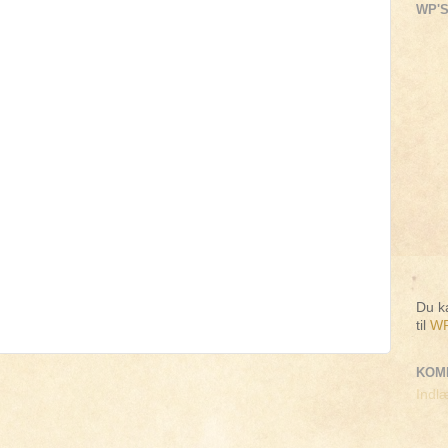
WP'S
Du ka
til
WP
KOM
Indlæ