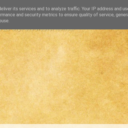
liver its services and to analyze traffic. Your IP address and u
rmance and security metrics to ensure quality of service, gene
buse.
s største westernsite...