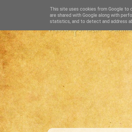
This site uses cookies from Google to de
are shared with Google along with perfo
statistics, and to detect and address a
Westernportalen - Danmark