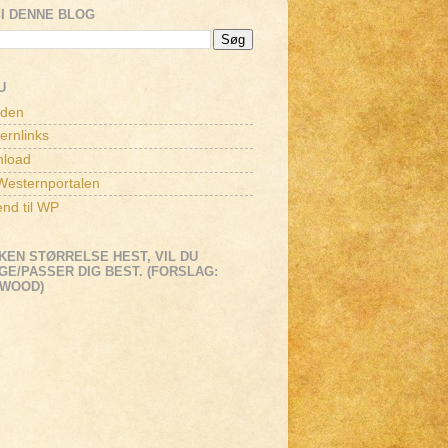
I DENNE BLOG
U
iden
ernlinks
load
esternportalen
end til WP
KEN STØRRELSE HEST, VIL DU
E/PASSER DIG BEST. (FORSLAG:
EWOOD)