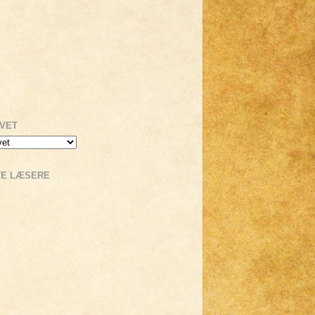
IVET
TE LÆSERE