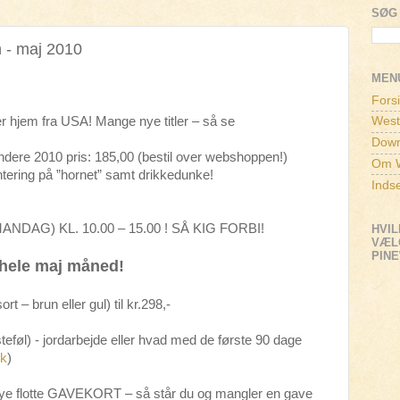
SØG 
 - maj 2010
MEN
Fors
r hjem fra USA! Mange nye titler – så se
West
Down
dere 2010 pris: 185,00 (bestil over webshoppen!)
Om W
ntering på ”hornet” samt drikkedunke!
Inds
DAG) KL. 10.00 – 15.00 ! SÅ KIG FORBI!
HVIL
VÆLG
PIN
hele maj måned!
t – brun eller gul) til kr.298,-
teføl) - jordarbejde eller hvad med de første 90 dage
dk
)
e nye flotte GAVEKORT – så står du og mangler en gave