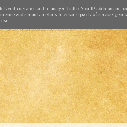
liver its services and to analyze traffic. Your IP address and u
rmance and security metrics to ensure quality of service, gene
buse.
s største westernsite...