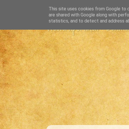
This site uses cookies from Google to de
are shared with Google along with perfo
statistics, and to detect and address a
Westernportalen - Danmark