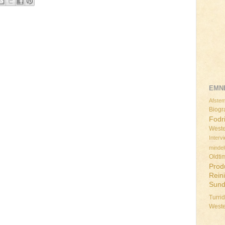
EMN
Afstem
Biogra
Fodr
Weste
Interv
minde
Oldti
Prod
Rein
Sun
Turri
West