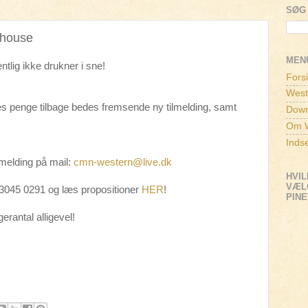
SØG 
whouse
MEN
tlig ikke drukner i sne!
Fors
West
res penge tilbage bedes fremsende ny tilmelding, samt
Down
Om W
Inds
lmelding på mail:
cmn-western@live.dk
HVIL
VÆLG
f. 3045 0291 og læs propositioner
HER
!
PIN
rantal alligevel!