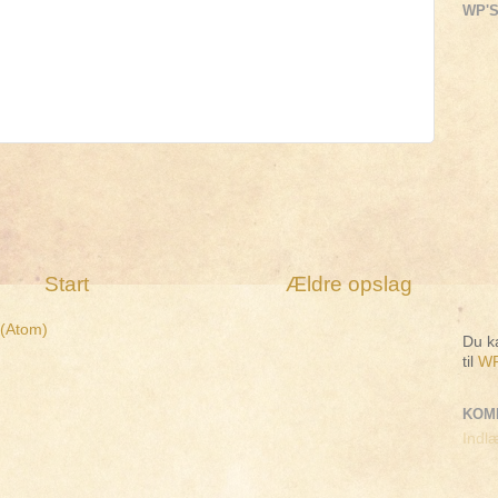
WP'S
Start
Ældre opslag
 (Atom)
Du ka
til
WP
KOM
Indlæ