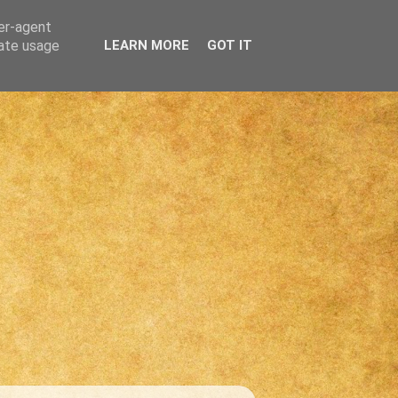
ser-agent
rate usage
LEARN MORE
GOT IT