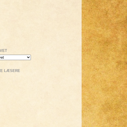
IVET
TE LÆSERE