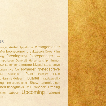
ER
Arrangementer
Andet
Appaloosa
ninger
boonscorner
brevkassen
Film
fier
Cows
foreningsnyt
fotoreportager
ing
Fra
Humor
rnportalen
Generelt
Horsemanship
Litteratur
Livsstil
Legender
Læserbreve
iews
Nyheder
Nyhedsbreve
nye_foel
lunden
Paint
mer
Opskrifter
Pleje
Pleasure
Quarter
uktanmeldelser
ratatasreality
ing
Show anmeldelser
Rejseberetning
dhed
tipsogtricks
Transport
Træning
Trail
Upcoming
Udstyr
Wanted
dning
ern