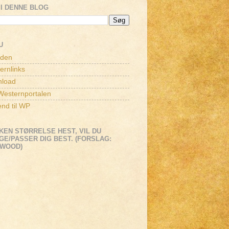
I DENNE BLOG
U
iden
ernlinks
load
esternportalen
end til WP
KEN STØRRELSE HEST, VIL DU
E/PASSER DIG BEST. (FORSLAG:
EWOOD)