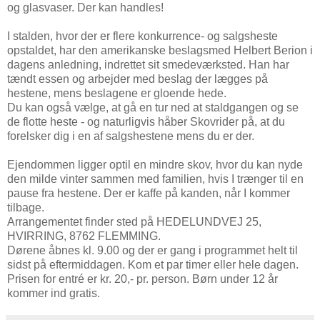
og glasvaser. Der kan handles!
I stalden, hvor der er flere konkurrence- og salgsheste
opstaldet, har den amerikanske beslagsmed Helbert Berion i
dagens anledning, indrettet sit smedeværksted. Han har
tændt essen og arbejder med beslag der lægges på
hestene, mens beslagene er gloende hede.
Du kan også vælge, at gå en tur ned at staldgangen og se
de flotte heste - og naturligvis håber Skovrider på, at du
forelsker dig i en af salgshestene mens du er der.
Ejendommen ligger optil en mindre skov, hvor du kan nyde
den milde vinter sammen med familien, hvis I trænger til en
pause fra hestene. Der er kaffe på kanden, når I kommer
tilbage.
Arrangementet finder sted på HEDELUNDVEJ 25,
HVIRRING, 8762 FLEMMING.
Dørene åbnes kl. 9.00 og der er gang i programmet helt til
sidst på eftermiddagen. Kom et par timer eller hele dagen.
Prisen for entré er kr. 20,- pr. person. Børn under 12 år
kommer ind gratis.