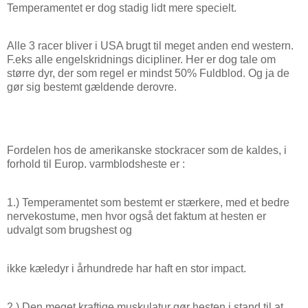
Temperamentet er dog stadig lidt mere specielt.
Alle 3 racer bliver i USA brugt til meget anden end western.
F.eks alle engelskridnings dicipliner. Her er dog tale om
større dyr, der som regel er mindst 50% Fuldblod. Og ja de
gør sig bestemt gældende derovre.
Fordelen hos de amerikanske stockracer som de kaldes, i
forhold til Europ. varmblodsheste er :
1.) Temperamentet som bestemt er stærkere, med et bedre
nervekostume, men hvor også det faktum at hesten er
udvalgt som brugshest og
ikke kæledyr i århundrede har haft en stor impact.
2.) Den meget kraftige muskulatur gør hesten i stand til at