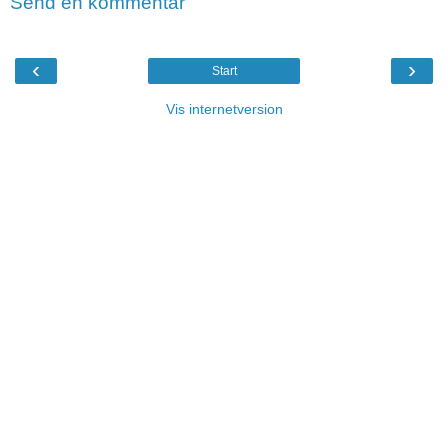
Send en kommentar
‹
›
Start
Vis internetversion