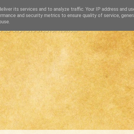
liver its services and to analyze traffic. Your IP address and u
rmance and security metrics to ensure quality of service, gene
buse.
s største westernsite...