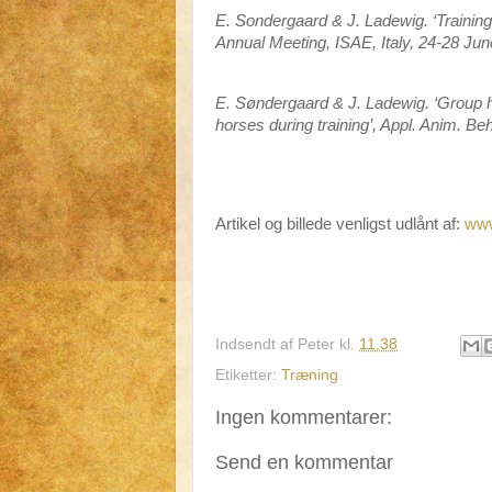
E. Sondergaard & J. Ladewig. ‘Training 
Annual Meeting, ISAE, Italy, 24-28 Ju
E. Søndergaard & J. Ladewig. ‘Group ho
horses during training’, Appl. Anim. Be
Artikel og billede venligst udlånt af:
www
Indsendt af
Peter
kl.
11.38
Etiketter:
Træning
Ingen kommentarer:
Send en kommentar