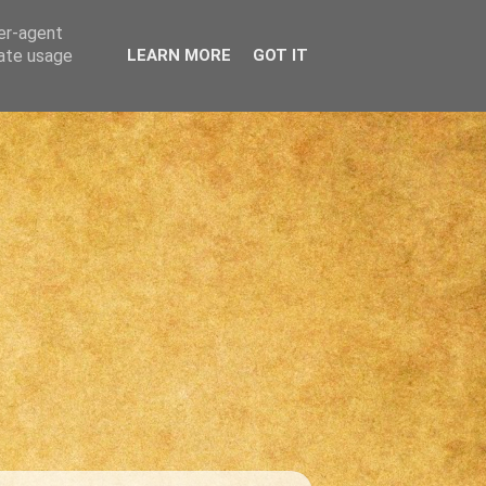
ser-agent
rate usage
LEARN MORE
GOT IT