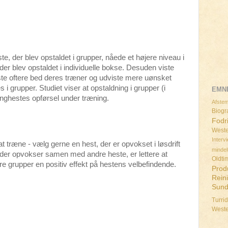
ste, der blev opstaldet i grupper, nåede et højere niveau i
r blev opstaldet i individuelle bokse. Desuden viste
heste oftere bed deres træner og udviste mere uønsket
i grupper. Studiet viser at opstaldning i grupper (i
EMN
 unghestes opførsel under træning.
Afstem
Biogra
Fodr
Weste
Interv
at træne - vælg gerne en hest, der er opvokset i løsdrift
minde
r opvokser samen med andre heste, er lettere at
Oldti
e grupper en positiv effekt på hestens velbefindende.
Prod
Rein
Sun
Turri
West