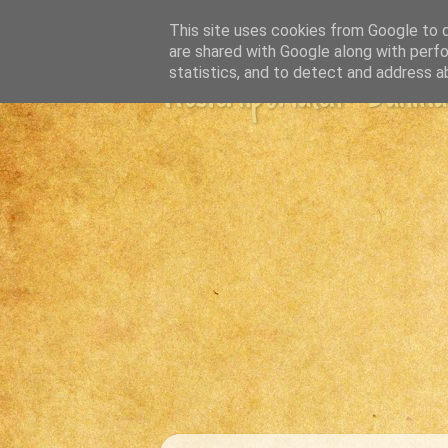
This site uses cookies from Google to de
are shared with Google along with perfo
statistics, and to detect and address a
Westernportalen - Danmark