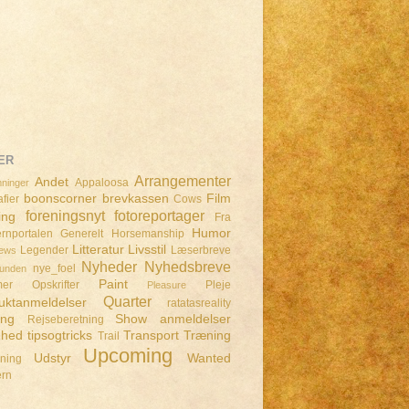
ER
Arrangementer
Andet
Appaloosa
ninger
boonscorner
brevkassen
Film
fier
Cows
foreningsnyt
fotoreportager
ing
Fra
Humor
rnportalen
Generelt
Horsemanship
Litteratur
Livsstil
Legender
Læserbreve
iews
Nyheder
Nyhedsbreve
nye_foel
lunden
Paint
mer
Opskrifter
Pleje
Pleasure
Quarter
uktanmeldelser
ratatasreality
ing
Show anmeldelser
Rejseberetning
dhed
tipsogtricks
Transport
Træning
Trail
Upcoming
Udstyr
Wanted
dning
ern