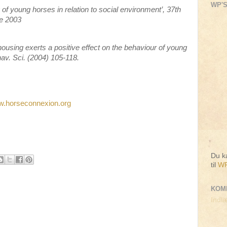
WP'S
of young horses in relation to social environment’, 37th
ne 2003
using exerts a positive effect on the behaviour of young
hav. Sci. (2004) 105-118.
.horseconnexion.org
Du ka
til
WP
KOM
Indlæ