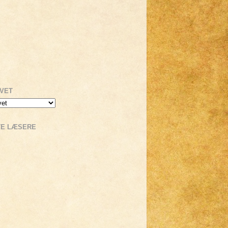
IVET
TE LÆSERE