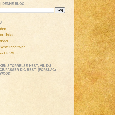
I DENNE BLOG
U
iden
ernlinks
load
esternportalen
end til WP
KEN STØRRELSE HEST, VIL DU
E/PASSER DIG BEST. (FORSLAG:
EWOOD)