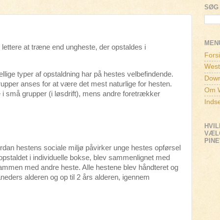
SØG 
MEN
 lettere at træne end ungheste, der opstaldes i
Fors
West
kellige typer af opstaldning har på hestes velbefindende.
Down
rupper anses for at være det mest naturlige for hesten.
Om W
 i små grupper (i løsdrift), mens andre foretrækker
Inds
HVIL
VÆLG
PIN
rdan hestens sociale miljø påvirker unge hestes opførsel
opstaldet i individuelle bokse, blev sammenlignet med
ammen med andre heste. Alle hestene blev håndteret og
åneders alderen og op til 2 års alderen, igennem