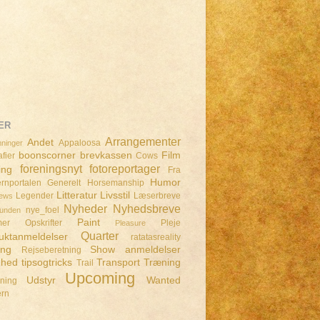
ER
Arrangementer
Andet
Appaloosa
ninger
boonscorner
brevkassen
Film
fier
Cows
foreningsnyt
fotoreportager
ing
Fra
Humor
rnportalen
Generelt
Horsemanship
Litteratur
Livsstil
Legender
Læserbreve
iews
Nyheder
Nyhedsbreve
nye_foel
lunden
Paint
mer
Opskrifter
Pleje
Pleasure
Quarter
uktanmeldelser
ratatasreality
ing
Show anmeldelser
Rejseberetning
dhed
tipsogtricks
Transport
Træning
Trail
Upcoming
Udstyr
Wanted
dning
ern