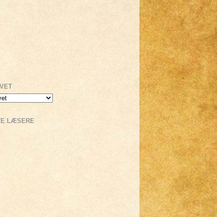
IVET
TE LÆSERE