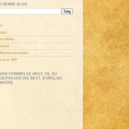
I DENNE BLOG
U
iden
ernlinks
load
esternportalen
end til WP
KEN STØRRELSE HEST, VIL DU
E/PASSER DIG BEST. (FORSLAG:
EWOOD)