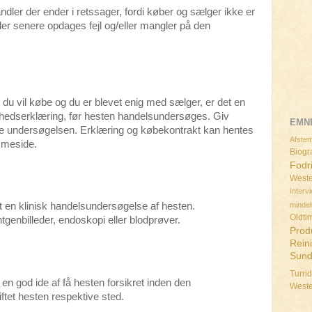
dler der ender i retssager, fordi køber og sælger ikke er
 der senere opdages fejl og/eller mangler på den
 du vil købe og du er blevet enig med sælger, er det en
dhedserklæring, før hesten handelsundersøges. Giv
EMN
øre undersøgelsen. Erklæring og købekontrakt kan hentes
Afstem
mmeside.
Biogra
Fodr
Weste
Interv
minde
t en klinisk handelsundersøgelse af hesten.
Oldti
enbilleder, endoskopi eller blodprøver.
Prod
Rein
Sun
Turri
 en god ide af få hesten forsikret inden den
West
ftet hesten respektive sted.