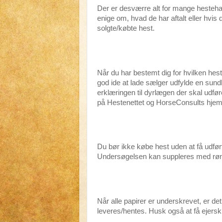
Der er desværre alt for mange hestehan
enige om, hvad de har aftalt eller hvis
solgte/købte hest.
Når du har bestemt dig for hvilken hest
god ide at lade sælger udfylde en sun
erklæringen til dyrlægen der skal udf
på Hestenettet og HorseConsults hje
Du bør ikke købe hest uden at få udfør
Undersøgelsen kan suppleres med røntg
Når alle papirer er underskrevet, er det
leveres/hentes. Husk også at få ejerski