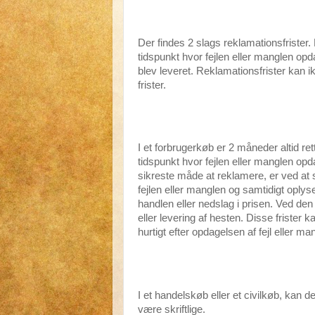
Der findes 2 slags reklamationsfrister.
tidspunkt hvor fejlen eller manglen opd
blev leveret. Reklamationsfrister kan 
frister.
I et forbrugerkøb er 2 måneder altid rett
tidspunkt hvor fejlen eller manglen o
sikreste måde at reklamere, er ved at s
fejlen eller manglen og samtidigt oply
handlen eller nedslag i prisen. Ved den 
eller levering af hesten. Disse frister 
hurtigt efter opdagelsen af fejl eller man
I et handelskøb eller et civilkøb, kan d
være skriftlige.