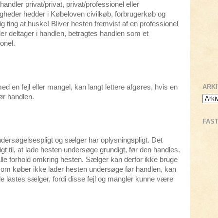
andler privat/privat, privat/professionel eller
igheder hedder i Købeloven civilkøb, forbrugerkøb og
tig ting at huske! Bliver hesten fremvist af en professionel
er deltager i handlen, betragtes handlen som et
onel.
 en fejl eller mangel, kan langt lettere afgøres, hvis en
ARK
ør handlen.
FAS
dersøgelsespligt og sælger har oplysningspligt. Det
gt til, at lade hesten undersøge grundigt, før den handles.
 alle forhold omkring hesten. Sælger kan derfor ikke bruge
som køber ikke lader hesten undersøge før handlen, kan
nde lastes sælger, fordi disse fejl og mangler kunne være