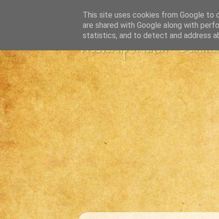
This site uses cookies from Google to de
are shared with Google along with perfo
statistics, and to detect and address a
Westernportalen - Danmark