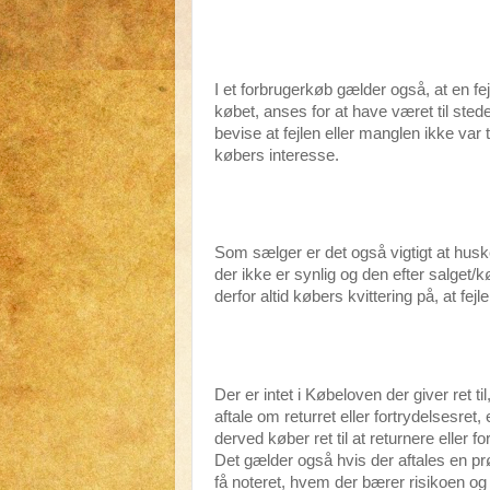
I et forbrugerkøb gælder også, at en fe
købet, anses for at have været til stede
bevise at fejlen eller manglen ikke var
købers interesse.
Som sælger er det også vigtigt at husk
der ikke er synlig og den efter salget/
derfor altid købers kvittering på, at fe
Der er intet i Købeloven der giver ret ti
aftale om returret eller fortrydelsesret,
derved køber ret til at returnere eller 
Det gælder også hvis der aftales en prø
få noteret, hvem der bærer risikoen og 