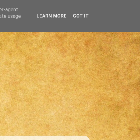
ser-agent
rate usage
LEARN MORE
GOT IT