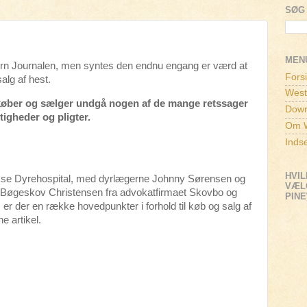
SØG 
MEN
stern Journalen, men syntes den endnu engang er værd at
Fors
alg af hest.
West
 køber og sælger undgå nogen af de mange retssager
Down
tigheder og pligter.
Om W
Inds
HVIL
Fakse Dyrehospital, med dyrlægerne Johnny Sørensen og
VÆLG
 Bøgeskov Christensen fra advokatfirmaet Skovbo og
PIN
er der en række hovedpunkter i forhold til køb og salg af
e artikel.