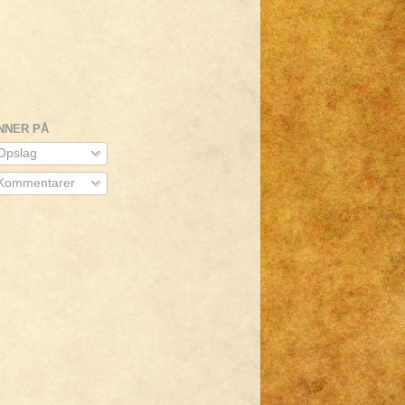
NNER PÅ
pslag
Kommentarer