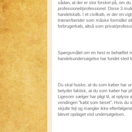
sådan, at der er stor forskel på, om du h
professionel/professionel. Disse 3 mul
handelskøb. I et civilkøb, er der en vig
træner/berider som måske formidler ell
forbrugerkøb, altså som privat/professi
Spørgsmålet om en hest er behæftet med
handelsundersøgelse har fundet sted f
Du skal huske, at du som køber har un
betyder faktisk, at du som køber har pli
Ligesom sælger har pligt til, at oplyse
vendingen ”købt som beset”. Hvis du 
skjulte fejl og mangler ikke efterfølge
blevet opdaget ved undersøgelsen.