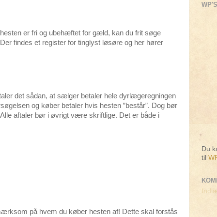
WP'S
t hesten er fri og ubehæftet for gæld, kan du frit søge
r findes et register for tinglyst løsøre og her hører
aftaler det sådan, at sælger betaler hele dyrlægeregningen
rsøgelsen og køber betaler hvis hesten ”består”. Dog bør
 Alle aftaler bør i øvrigt være skriftlige. Det er både i
Du ka
til
WP
KOM
Indlæ
mærksom på hvem du køber hesten af! Dette skal forstås