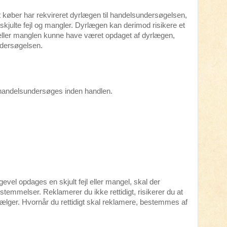
 køber har rekvireret dyrlægen til handelsundersøgelsen,
skjulte fejl og mangler. Dyrlægen kan derimod risikere et
n eller manglen kunne have været opdaget af dyrlægen,
ndersøgelsen.
 handelsundersøges inden handlen.
evel opdages en skjult fejl eller mangel, skal der
temmelser. Reklamerer du ikke rettidigt, risikerer du at
or sælger. Hvornår du rettidigt skal reklamere, bestemmes af