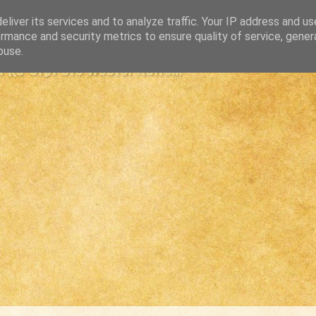
liver its services and to analyze traffic. Your IP address and u
rmance and security metrics to ensure quality of service, gene
buse.
s største westernsite...