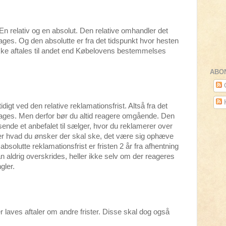
 En relativ og en absolut. Den relative omhandler det
ages. Og den absolutte er fra det tidspunkt hvor hesten
ikke aftales til andet end Købelovens bestemmelses
ABO
O
idigt ved den relative reklamationsfrist. Altså fra det
pdages. Men derfor bør du altid reagere omgående. Den
ende et anbefalet til sælger, hvor du reklamerer over
ser hvad du ønsker der skal ske, det være sig ophæve
absolutte reklamationsfrist er fristen 2 år fra afhentning
kan aldrig overskrides, heller ikke selv om der reageres
gler.
er laves aftaler om andre frister. Disse skal dog også