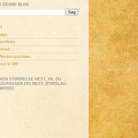
I DENNE BLOG
U
iden
ernlinks
load
esternportalen
end til WP
KEN STØRRELSE HEST, VIL DU
E/PASSER DIG BEST. (FORSLAG:
EWOOD)