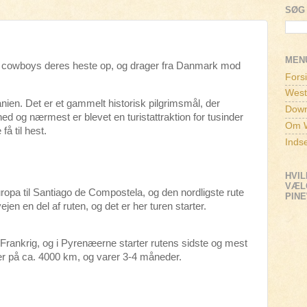
SØG 
MEN
e cowboys deres heste op, og drager fra Danmark mod
Fors
West
ien. Det er et gammelt historisk pilgrimsmål, der
Down
d og nærmest er blevet en turistattraktion for tusinder
Om W
få til hest.
Inds
HVIL
VÆLG
uropa til Santiago de Compostela, og den nordligste rute
PIN
en en del af ruten, og det er her turen starter.
rankrig, og i Pyrenæerne starter rutens sidste og mest
r på ca. 4000 km, og varer 3-4 måneder.