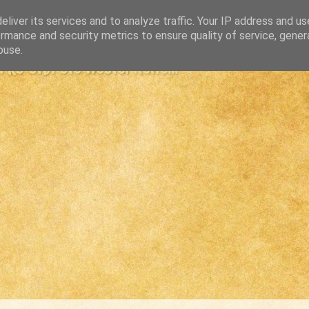
liver its services and to analyze traffic. Your IP address and u
rmance and security metrics to ensure quality of service, gene
buse.
s største westernsite...