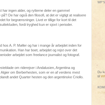
WP'S
st har ingen alder, og rytterne deler en gammel
”! De har også den filosofi, at det er vigtigt at realisere
 for begrænsninger. Livet er tillige for kort til det
suttekluden, fordi tryghed kun er sjovt i perioder.
hos A. P. Møller og har i mange år arbejdet inden for
nikation. Han har boet, arbejdet og rejst over det
perioder arbejdet som freelance journalist og fotograf.
l hesteblade om riderejser i Andalusien, Argentina og
Du ka
i Algier om Berberhesten, som er en af verdens mest
til
WP
l blandt andet Quarter hesten og den argentinske Criollo.
KOM
Indlæ