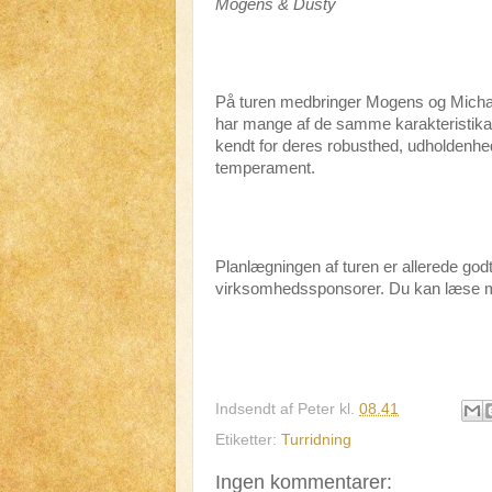
Mogens & Dusty
På turen medbringer Mogens og Michael
har mange af de samme karakteristika, 
kendt for deres robusthed, udholdenhed
temperament.
Planlægningen af turen er allerede godt
virksomhedssponsorer. Du kan læse m
Indsendt af
Peter
kl.
08.41
Etiketter:
Turridning
Ingen kommentarer: