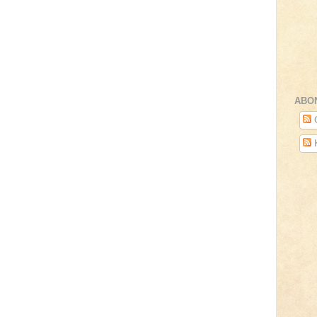
ABO
O