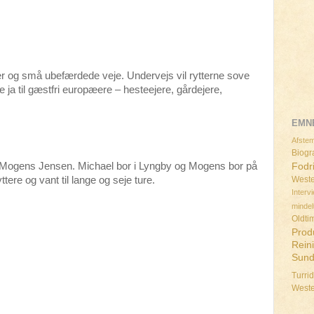
uter og små ubefærdede veje. Undervejs vil rytterne sove
e ja til gæstfri europæere – hesteejere, gårdejere,
EMN
Afstem
Biogra
 Mogens Jensen. Michael bor i Lyngby og Mogens bor på
Fodr
Weste
ere og vant til lange og seje ture.
Interv
minde
Oldti
Prod
Rein
Sun
Turri
West