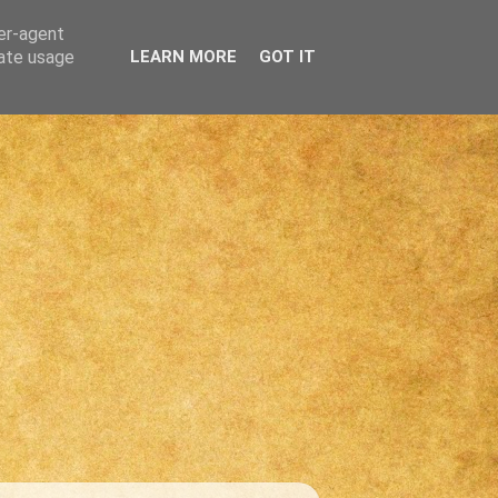
ser-agent
rate usage
LEARN MORE
GOT IT