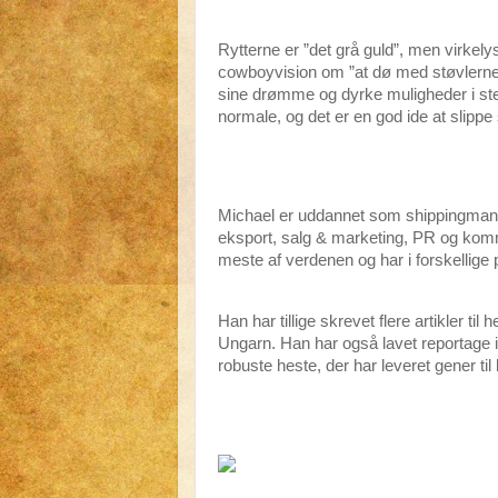
Rytterne er ”det grå guld”, men virkely
cowboyvision om ”at dø med støvlerne på
sine drømme og dyrke muligheder i stedet
normale, og det er en god ide at slippe 
Michael er uddannet som shippingmand 
eksport, salg & marketing, PR og kommu
meste af verdenen og har i forskellige 
Han har tillige skrevet flere artikler ti
Ungarn. Han har også lavet reportage 
robuste heste, der har leveret gener ti