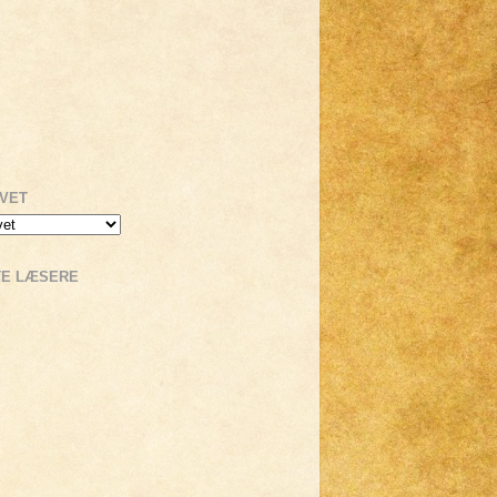
IVET
TE LÆSERE