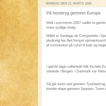
MANDAG DEN 13. MARTS 2006
På hesteryg gennem Europa
Midt i sommeren 2007 sadler to gaml
mere sydlige strøg.
Målet er Santiago de Compostela i Span
pludselig har fået fornyet opmærksomhe
af mennesker på cykel til fods og nogle 
I gamle dage valfartede folk fra hele E
startede i Bergen. I Danmark var Hærvej
Så går turen ned gennem Tyskland og F
kendte etape gennem Spanien. Turen e