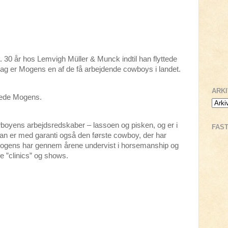
 30 år hos Lemvigh Müller & Munck indtil han flyttede
 dag er Mogens en af de få arbejdende cowboys i landet.
ARK
ngede Mogens.
wboyens arbejdsredskaber – lassoen og pisken, og er i
FAS
Han er med garanti også den første cowboy, der har
 Mogens har gennem årene undervist i horsemanship og
 ”clinics” og shows.