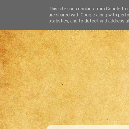
This site uses cookies from Google to de
are shared with Google along with perfo
statistics, and to detect and address a
Westernportalen - Danmark