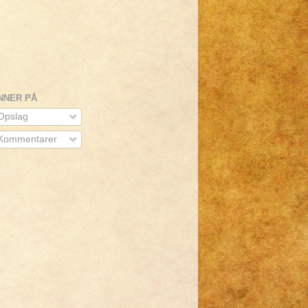
NNER PÅ
pslag
Kommentarer