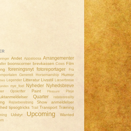
ER
Arrangementer
Andet
Appaloosa
ninger
boonscorner
brevkassen
Film
fier
Cows
foreningsnyt
fotoreportager
ing
Fra
Humor
rnportalen
Generelt
Horsemanship
Litteratur
Livsstil
Legender
Læserbreve
iews
Nyheder
Nyhedsbreve
nye_foel
lunden
Paint
mer
Opskrifter
Pleje
Pleasure
Quarter
uktanmeldelser
ratatasreality
ing
Show anmeldelser
Rejseberetning
dhed
tipsogtricks
Transport
Træning
Trail
Upcoming
Udstyr
Wanted
dning
ern