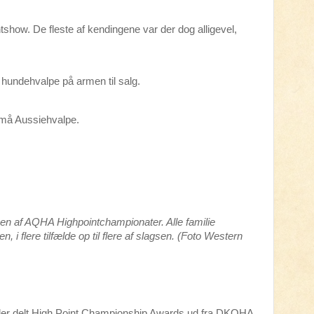
tshow. De fleste af kendingene var der dog alligevel,
hundehvalpe på armen til salg.
 små Aussiehvalpe.
en af AQHA Highpointchampionater. Alle familie
 i flere tilfælde op til flere af slagsen. (Foto Western
er delt High Point Championship Awards ud fra DKQHA