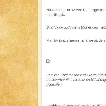
Nu var der jo desværre ikke noget pain
men til fods.
Bl.a. Viggo og Annette Mortensen med 
Man får jo abstinenser af at se på de
Familien Christensen ved overrækkels
medlemmer fik hver især en bid af kagen,
Journalen)
I middagspausen om søndagen, blev d