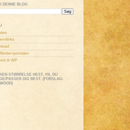
I DENNE BLOG
U
iden
ernlinks
load
esternportalen
end til WP
KEN STØRRELSE HEST, VIL DU
E/PASSER DIG BEST. (FORSLAG:
EWOOD)