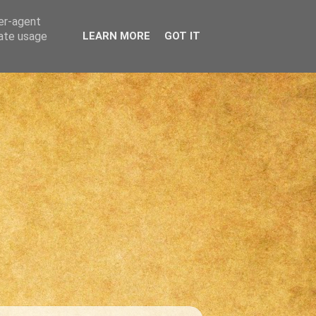
ser-agent
rate usage
LEARN MORE
GOT IT