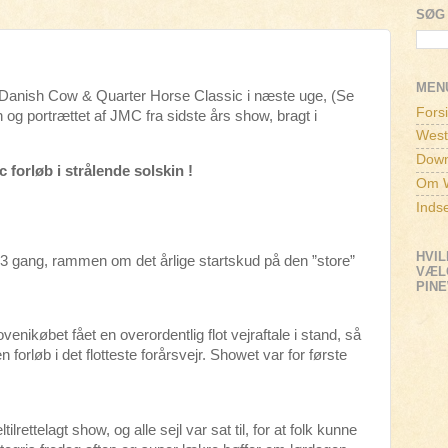
SØG 
MEN
e Danish Cow & Quarter Horse Classic i næste uge, (Se
Fors
 og portrættet af JMC fra sidste års show, bragt i
West
Down
forløb i strålende solskin !
Om W
Inds
HVIL
13 gang, rammen om det årlige startskud på den ”store”
VÆLG
PIN
ikøbet fået en overordentlig flot vejraftale i stand, så
forløb i det flotteste forårsvejr. Showet var for første
ilrettelagt show, og alle sejl var sat til, for at folk kunne