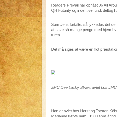
Readers Prevail har opnået 96 All Arou
QH Futurity og incentive fund, deltog han 
Som Jens fortalte, så lykkedes det de
at have så mange penge med hjem hver 
turen.
Det må siges at være en flot præstatio
JMC Dee Lucky Straw, avlet hos JMC
Han er avlet hos Horst og Torsten Kö
Marianne købte ham i 1989 som åring.