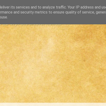
liver its services and to analyze traffic. Your IP address and u
rmance and security metrics to ensure quality of service, gene
buse.
s største westernsite...