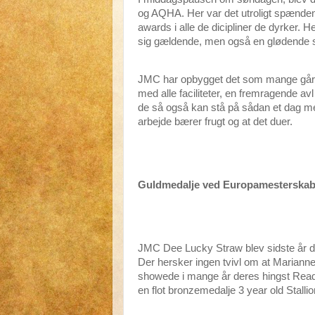
og AQHA. Her var det utroligt spænde
awards i alle de dicipliner de dyrker. H
sig gældende, men også en glødende se
JMC har opbygget det som mange går 
med alle faciliteter, en fremragende av
de så også kan stå på sådan et dag med
arbejde bærer frugt og at det duer.
Guldmedalje ved Europamesterskabe
JMC Dee Lucky Straw blev sidste år d
Der hersker ingen tvivl om at Marianne
showede i mange år deres hingst Reade
en flot bronzemedalje 3 year old Stall