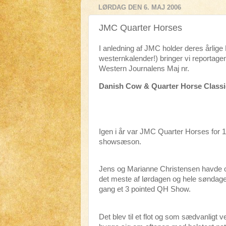
LØRDAG DEN 6. MAJ 2006
JMC Quarter Horses
I anledning af JMC holder deres årlig
westernkalender!) bringer vi reportagen
Western Journalens Maj nr.
Danish Cow & Quarter Horse Classic 
Igen i år var JMC Quarter Horses for 
showsæson.
Jens og Marianne Christensen havde oven
det meste af lørdagen og hele søndagen 
gang et 3 pointed QH Show.
Det blev til et flot og som sædvanligt velt