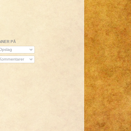
NNER PÅ
pslag
Kommentarer