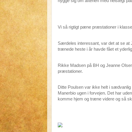
hygge sig om aftenen med helstegt patt
Vi så rigtigt pæne præstationer i kla
Særdeles interessant, var det at se at J
trænede heste i år havde fået et yderl
Rikke Madsen på BH og Jeanne Olse
præstationer.
Ditte Poulsen var ikke helt i sædvanlig 
Manerbio ugen i forvejen. Det har uden 
komme hjem og træne videre og så skul