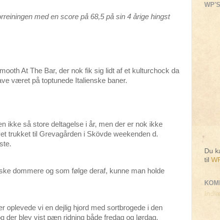
WP'S
rreiningen med en score på 68,5 på sin 4 årige hingst
th At The Bar, der nok fik sig lidt af et kulturchock da
ave været på toptunede Italienske baner.
n ikke så store deltagelse i år, men der er nok ikke
vet trukket til Grevagården i Skövde weekenden d.
ste.
Du ka
til
WP
 tyske dommere og som følge deraf, kunne man holde
KOM
Indlæ
r oplevede vi en dejlig hjord med sortbrogede i den
g der blev vist pæn ridning både fredag og lørdag.