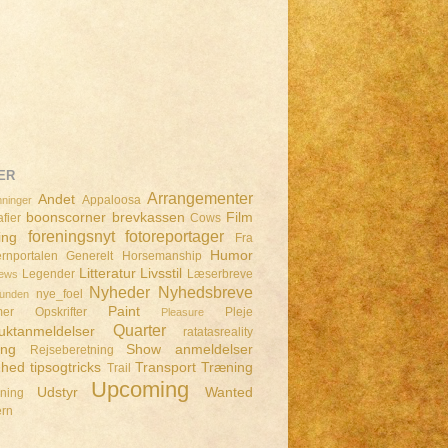
ER
Arrangementer
Andet
Appaloosa
ninger
boonscorner
brevkassen
Film
fier
Cows
foreningsnyt
fotoreportager
ing
Fra
Humor
rnportalen
Generelt
Horsemanship
Litteratur
Livsstil
Legender
Læserbreve
iews
Nyheder
Nyhedsbreve
nye_foel
lunden
Paint
mer
Opskrifter
Pleje
Pleasure
Quarter
uktanmeldelser
ratatasreality
ing
Show anmeldelser
Rejseberetning
dhed
tipsogtricks
Transport
Træning
Trail
Upcoming
Udstyr
Wanted
dning
ern