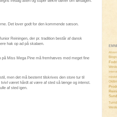
egris fredag aften og super lækre bøffer om lørdagen.
sserne. Det lover godt for den kommende sæson.
unior Reiningen, der pr. tradition består af dansk
igere hak op ad på skalaen.
EMN
Afstem
Biogra
n på Miss Mega Pine må fremhæves med meget fine
Fodr
Weste
Interv
minde
stil, men det må bestemt tilskrives den store tur til
Oldti
tvivl været hårdt at være af sted så længe og intenst.
Prod
le af sted igen.
Rein
Sun
Turri
West