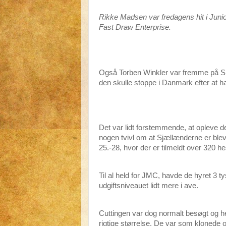
Rikke Madsen var fredagens hit i Junio
Fast Draw Enterprise.
Også Torben Winkler var fremme på Smoo
den skulle stoppe i Danmark efter at h
Det var lidt forstemmende, at opleve de
nogen tvivl om at Sjællænderne er ble
25.-28, hvor der er tilmeldt over 320 he
Til al held for JMC, havde de hyret 3
udgiftsniveauet lidt mere i ave.
Cuttingen var dog normalt besøgt og he
rigtige størrelse. De var som klonede o