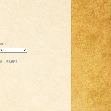
IVET
TE LÆSERE