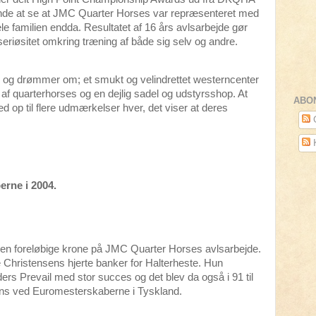
nde at se at JMC Quarter Horses var repræsenteret med
ele familien endda. Resultatet af 16 års avlsarbejde gør
riøsitet omkring træning af både sig selv og andre.
og drømmer om; et smukt og velindrettet westerncenter
l af quarterhorses og en dejlig sadel og udstyrsshop. At
ABO
 op til flere udmærkelser hver, det viser at deres
O
rne i 2004.
en foreløbige krone på JMC Quarter Horses avlsarbejde.
 Christensens hjerte banker for Halterheste. Hun
rs Prevail med stor succes og det blev da også i 91 til
ions ved Euromesterskaberne i Tyskland.