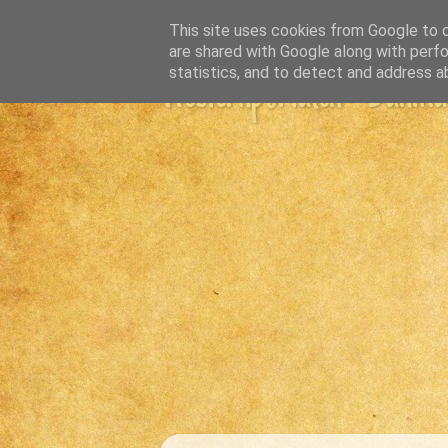
This site uses cookies from Google to de
are shared with Google along with perfo
statistics, and to detect and address a
Westernportalen - Danmark