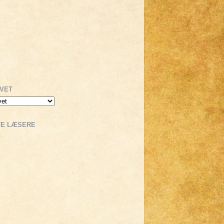
IVET
TE LÆSERE