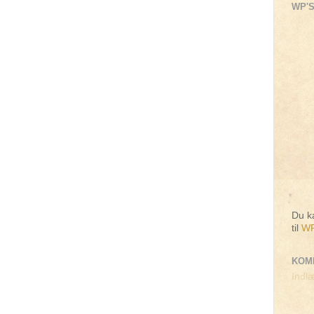
WP'S
Du ka
til
WP
KOM
Indlæ