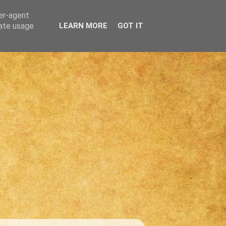
ser-agent
rate usage
LEARN MORE
GOT IT