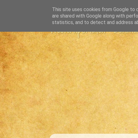
This site uses cookies from Google to de
are shared with Google along with perfo
statistics, and to detect and address a
Westernportalen - Danmark