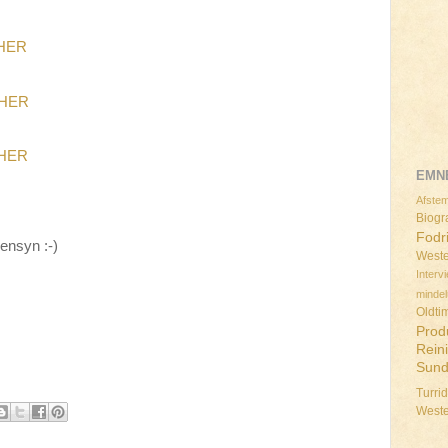
HER
HER
HER
EMN
Afstem
Biogra
Fodr
ensyn :-)
Weste
Interv
minde
Oldti
Prod
Rein
Sun
Turri
West