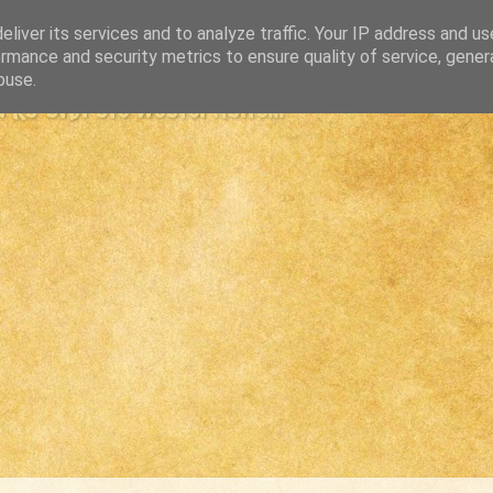
liver its services and to analyze traffic. Your IP address and u
rmance and security metrics to ensure quality of service, gene
buse.
s største westernsite...