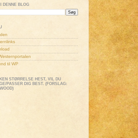
I DENNE BLOG
U
iden
ernlinks
load
esternportalen
end til WP
KEN STØRRELSE HEST, VIL DU
E/PASSER DIG BEST. (FORSLAG:
EWOOD)