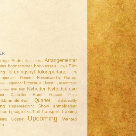
ER
Arrangementer
Andet
Appaloosa
ninger
boonscorner
brevkassen
Film
fier
Cows
foreningsnyt
fotoreportager
ing
Fra
Humor
rnportalen
Generelt
Horsemanship
Litteratur
Livsstil
Legender
Læserbreve
iews
Nyheder
Nyhedsbreve
nye_foel
lunden
Paint
mer
Opskrifter
Pleje
Pleasure
Quarter
uktanmeldelser
ratatasreality
ing
Show anmeldelser
Rejseberetning
dhed
tipsogtricks
Transport
Træning
Trail
Upcoming
Udstyr
Wanted
dning
ern