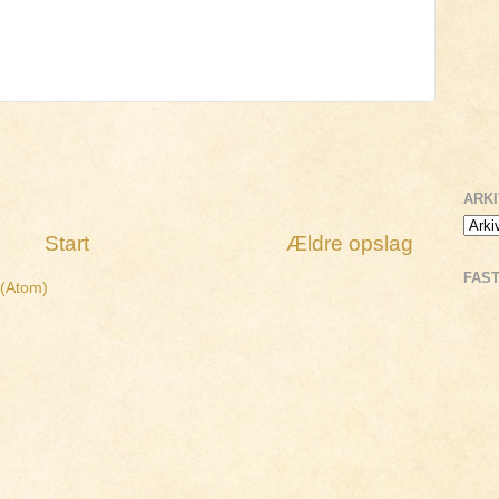
ARK
Start
Ældre opslag
FAS
 (Atom)