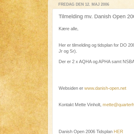
FREDAG DEN 12. MAJ 2006
Tilmelding mv. Danish Open 20
Kære alle,
Her er tilmelding og tidsplan for DO 2
Jr og Sr).
Der er 2 x AQHA og APHA samt NSBA. 
Websiden er
www.danish-open.net
Kontakt Mette Vinholt,
mette@quarterh
Danish Open 2006 Tidsplan
HER