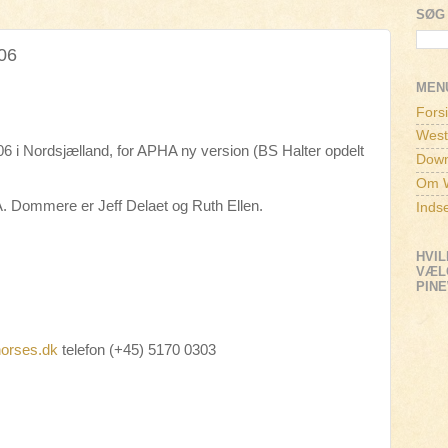
SØG 
06
MEN
Fors
West
006 i Nordsjælland, for APHA ny version (BS Halter opdelt
Down
Om W
Dommere er Jeff Delaet og Ruth Ellen.
Inds
HVIL
VÆLG
PIN
orses.dk
telefon (+45) 5170 0303