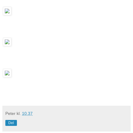
Peter
kl.
10.37
Del