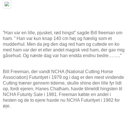
”Han var en lille, pjusket, rød hingst” sagde Bill freeman om
ham. ” Han var kun knap 140 cm høj og hæslig som et
mudderhul. Men da jeg den dag red ham og cuttede en ko
med ham var der et eller andet magisk ved ham, der gav mig
gåsehud. Og næste dag var han endda endnu bedre……..”
Bill Freeman, der vandt NCHA (National Cutting Horse
Association) Futurityet i 1979 og i dag er den mest vindende
Cutting træner gennem tiderne, skulle shine den lille fyr lidt
op, fordi ejeren, Hanes Chatham, havde tilmeldt hingsten til
NCHA Futurity Sale i 1981. Freeman købte en andel i
hesten og de to ejere havde nu NCHA Futurityet i 1982 for
øje.