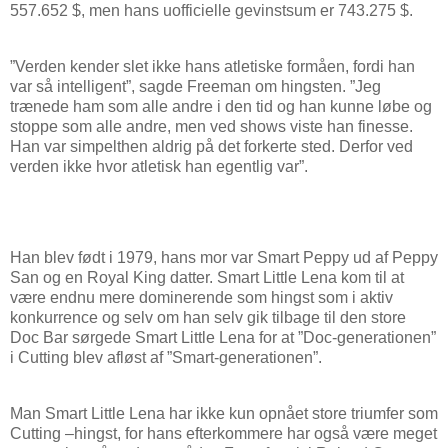
557.652 $, men hans uofficielle gevinstsum er 743.275 $.
”Verden kender slet ikke hans atletiske formåen, fordi han
var så intelligent”, sagde Freeman om hingsten. ”Jeg
trænede ham som alle andre i den tid og han kunne løbe og
stoppe som alle andre, men ved shows viste han finesse.
Han var simpelthen aldrig på det forkerte sted. Derfor ved
verden ikke hvor atletisk han egentlig var”.
Han blev født i 1979, hans mor var Smart Peppy ud af Peppy
San og en Royal King datter. Smart Little Lena kom til at
være endnu mere dominerende som hingst som i aktiv
konkurrence og selv om han selv gik tilbage til den store
Doc Bar sørgede Smart Little Lena for at ”Doc-generationen”
i Cutting blev afløst af ”Smart-generationen”.
Man Smart Little Lena har ikke kun opnået store triumfer som
Cutting –hingst, for hans efterkommere har også være meget