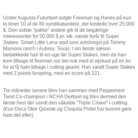
Under Augusta Futurityet solgte Freeman og Hanes på kun
to timer 10 af de 80 syndikatandele, der kostede hver 25.000
$. Den sidste ”pakke” andele gik til de begærlige
interessenter for 50.000 $ pr. stk. næste forår til Super
Stakes. Smart Little Lena stod som avlshingst på Tommy
Manions ranch i Aubrey, Texas. I sin første sæson
bedækkede han til en uge før Super Stakes, men da han
kom tilbage til freeman var det nok med et øjekast på en ko
for at få ham tilbage i cutting gearet. Han vandt Super Stakes
med 2 points forspring, med en score på 221.
Tre måneder senere blev han sammen med Peppermint
Twist Co-champion i NCHA Derbyet og blev dermed den
første hest der vandt den såkalde ”Triple Crown” i cuttting.
(Kun Docs Okie Quixote og Chiquita Pistol har kunnet gøre
ham det efter).