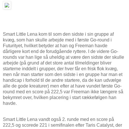
Smart Little Lena kom til som den sidste i sin gruppe af
kvæg, som han skulle arbejde med i første Go-round i
Futurityet, hvilket betyder at han og Freeman havde
dårligere kort end de forudgående ryttere. I de videre Go-
rounds var han lige så uheldig at være den sidste der skulle
arbejde (på grund af det store antal tilmeldinger bliver
starterne inddelt i grupper, der hver får en frisk flok kvæg,
men når man starter som den sidste i en gruppe har man et
handicap i forhold til de andre startere, da de kan udvælge
alle de gode kreaturer) men efter at have vundet første Go-
round med en score på 222,5 var Freeman ikke længere så
bekymret over, hvilken placering i start rækkefølgen han
havde.
Smart Little Lena vandt også 2. runde med en score på
222,5 og scorede 221 i semifinalen efter Taris Catalyst, der