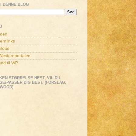
I DENNE BLOG
U
iden
ernlinks
load
esternportalen
end til WP
KEN STØRRELSE HEST, VIL DU
E/PASSER DIG BEST. (FORSLAG:
EWOOD)