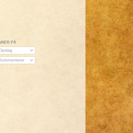
NNER PÅ
pslag
Kommentarer