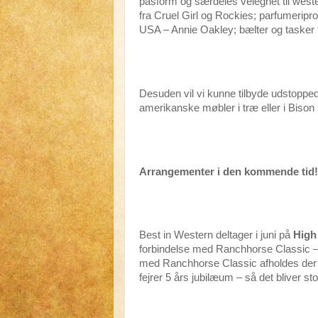
pasform og særdeles velegnet til wester
fra Cruel Girl og Rockies; parfumeripro
USA – Annie Oakley; bælter og tasker 
Desuden vil vi kunne tilbyde udstopped
amerikanske møbler i træ eller i Bison 
Arrangementer i den kommende tid!
Best in Western deltager i juni på
High 
forbindelse med Ranchhorse Classic –
med Ranchhorse Classic afholdes der 
fejrer 5 års jubilæum – så det bliver sto