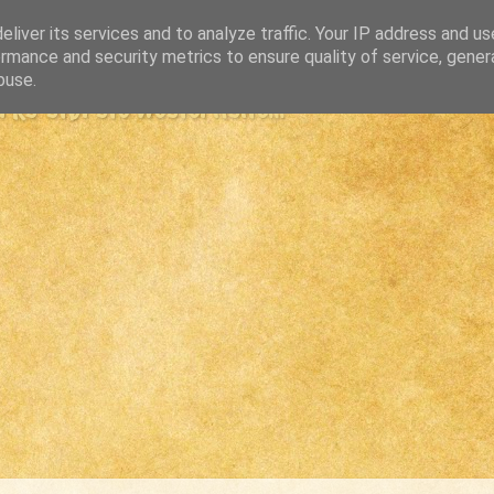
liver its services and to analyze traffic. Your IP address and u
rmance and security metrics to ensure quality of service, gene
buse.
s største westernsite...