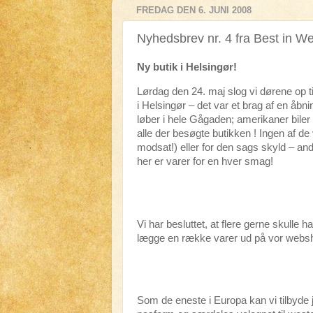
FREDAG DEN 6. JUNI 2008
Nyhedsbrev nr. 4 fra Best in We
Ny butik i Helsingør!
Lørdag den 24. maj slog vi dørene op t
i Helsingør – det var et brag af en åb
løber i hele Gågaden; amerikaner biler s
alle der besøgte butikken ! Ingen af d
modsat!) eller for den sags skyld – and
her er varer for en hver smag!
Vi har besluttet, at flere gerne skulle 
lægge en række varer ud på vor webs
Som de eneste i Europa kan vi tilbyde