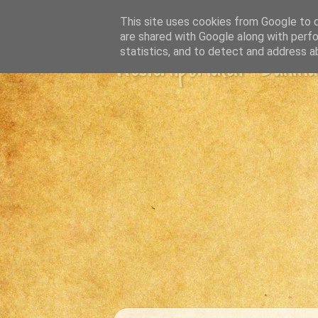
This site uses cookies from Google to de
are shared with Google along with perfo
statistics, and to detect and address a
Westernportalen - Danmark