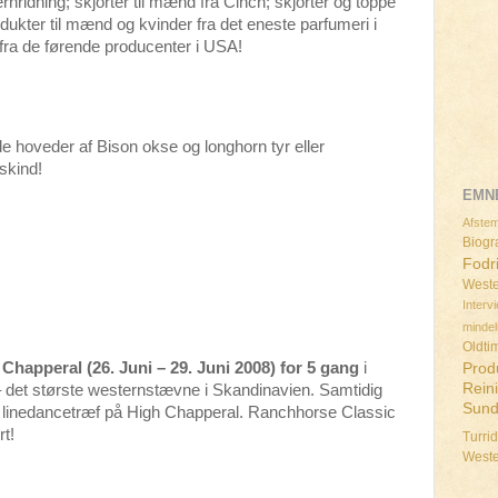
nridning; skjorter til mænd fra Cinch; skjorter og toppe
dukter til mænd og kvinder fra det eneste parfumeri i
fra de førende producenter i USA!
e hoveder af Bison okse og longhorn tyr eller
skind!
EMN
Afstem
Biogra
Fodr
Weste
Interv
minde
Oldti
Chapperal (26. Juni – 29. Juni 2008) for 5 gang
i
Prod
Rein
 det største westernstævne i Skandinavien. Samtidig
Sun
linedancetræf på High Chapperal. Ranchhorse Classic
rt!
Turri
West