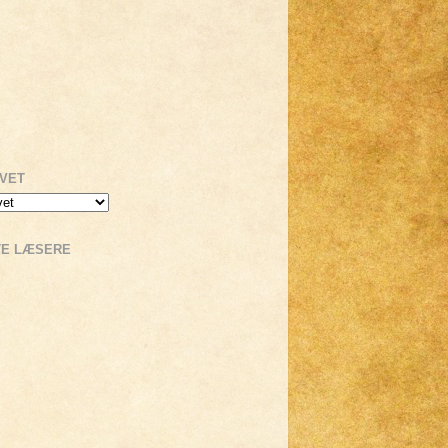
IVET
TE LÆSERE