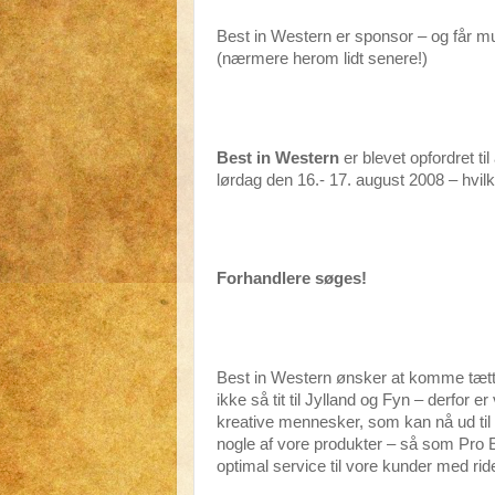
Best in Western er sponsor – og får mulig
(nærmere herom lidt senere!)
Best in Western
er blevet opfordret til
lørdag den 16.- 17. august 2008 – hvil
Forhandlere søges!
Best in Western ønsker at komme tætt
ikke så tit til Jylland og Fyn – derfor e
kreative mennesker, som kan nå ud til 
nogle af vore produkter – så som Pro E
optimal service til vore kunder med rid