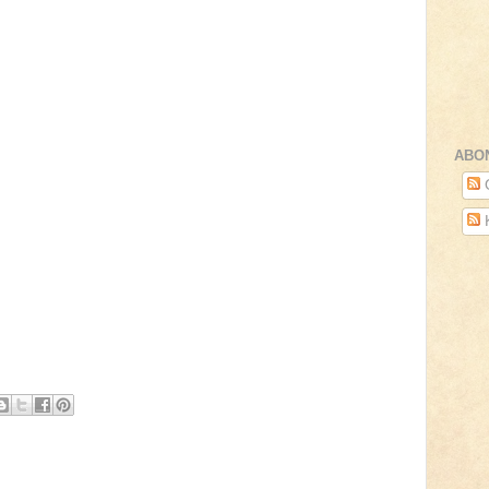
ABO
O