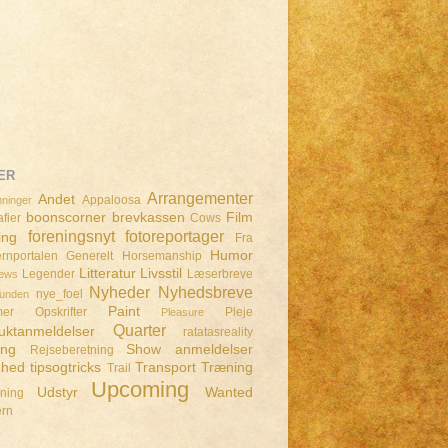
ER
Arrangementer
Andet
Appaloosa
ninger
boonscorner
brevkassen
Film
fier
Cows
foreningsnyt
fotoreportager
ing
Fra
Humor
rnportalen
Generelt
Horsemanship
Litteratur
Livsstil
Legender
Læserbreve
iews
Nyheder
Nyhedsbreve
nye_foel
lunden
Paint
mer
Opskrifter
Pleje
Pleasure
Quarter
uktanmeldelser
ratatasreality
ing
Show anmeldelser
Rejseberetning
dhed
tipsogtricks
Transport
Træning
Trail
Upcoming
Udstyr
Wanted
dning
ern