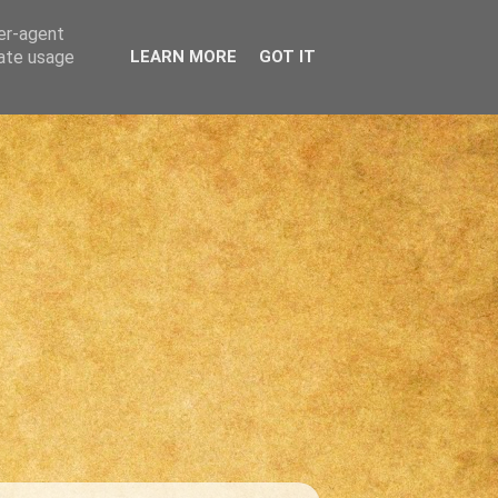
ser-agent
rate usage
LEARN MORE
GOT IT