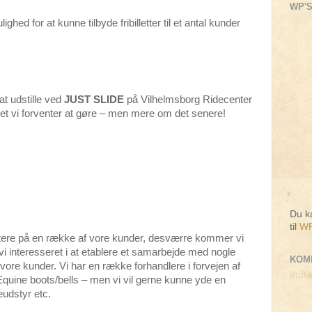
WP'S
hed for at kunne tilbyde fribilletter til et antal kunder
 at udstille ved
JUST SLIDE
på Vilhelmsborg Ridecenter
ket vi forventer at gøre – men mere om det senere!
Du ka
til
WP
ere på en række af vore kunder, desværre kommer vi
r vi interesseret i at etablere et samarbejde med nogle
KOM
vore kunder. Vi har en række forhandlere i forvejen af
Indlæ
quine boots/bells – men vi vil gerne kunne yde en
eudstyr etc.