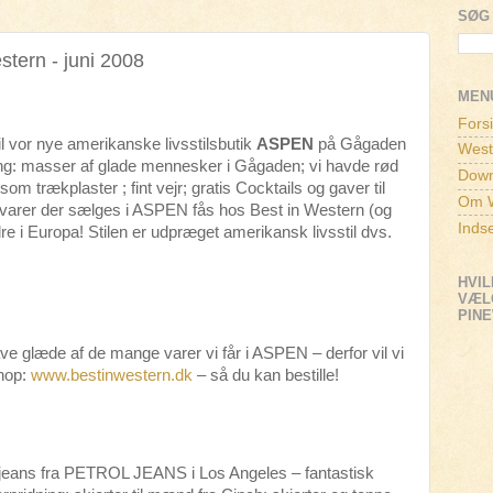
SØG 
stern - juni 2008
MEN
Fors
il vor nye amerikanske livsstilsbutik
ASPEN
på Gågaden
West
ning: masser af glade mennesker i Gågaden; vi havde rød
Down
om trækplaster ; fint vejr; gratis Cocktails og gaver til
Om W
e varer der sælges i ASPEN fås hos Best in Western (og
Inds
re i Europa! Stilen er udpræget amerikansk livsstil dvs.
HVIL
VÆLG
PIN
have glæde af de mange varer vi får i ASPEN – derfor vil vi
hop:
www.bestinwestern.dk
– så du kan bestille!
 jeans fra PETROL JEANS i Los Angeles – fantastisk