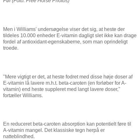
Føl (Foto: Free Horse Photos)
Men i Williams' undersøgelse viser det sig, at heste der
tildeles 10.000 enheder E-vitamin dagligt slet ikke kan drage
fordel af antioxidant-egenskaberne, som man oprindeligt
troede.
"Mere vigtigt er det, at heste fodret med disse høje doser af
E-vitamin lå lavere m.h.t. beta-caroten (en forløber for A-
vitamin) end heste suppleret med langt lavere doser,"
fortæller Williams.
En reduceret beta-caroten absorption kan potentielt føre til
A-vitamin mangel. Det klassiske tegn herpå er
natteblindhed.