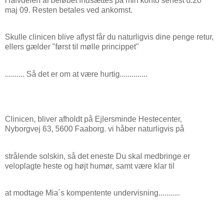
Halvdelen af beløbet indsættes på min konto senest d.20
maj 09. Resten betales ved ankomst.
Skulle clinicen blive aflyst får du naturligvis dine penge retur,
ellers gælder "først til mølle princippet"
.......... Så det er om at være hurtig..............
Clinicen, bliver afholdt på Ejlersminde Hestecenter,
Nyborgvej 63, 5600 Faaborg. vi håber naturligvis på
strålende solskin, så det eneste Du skal medbringe er
veloplagte heste og højt humør, samt være klar til
at modtage Mia´s kompentente undervisning...........