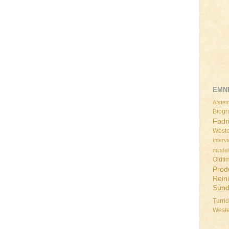
EMN
Afstem
Biogra
Fodr
Weste
Interv
minde
Oldti
Prod
Rein
Sun
Turri
West