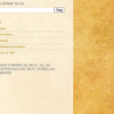
I DENNE BLOG
U
iden
ernlinks
load
esternportalen
end til WP
KEN STØRRELSE HEST, VIL DU
E/PASSER DIG BEST. (FORSLAG:
EWOOD)