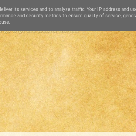
liver its services and to analyze traffic. Your IP address and u
rmance and security metrics to ensure quality of service, gene
buse.
s største westernsite...