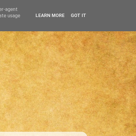
ser-agent
rate usage
LEARN MORE
GOT IT