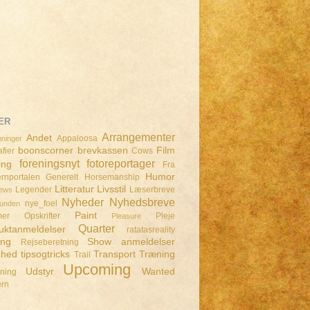
ER
Arrangementer
Andet
Appaloosa
ninger
boonscorner
brevkassen
Film
fier
Cows
foreningsnyt
fotoreportager
ing
Fra
Humor
rnportalen
Generelt
Horsemanship
Litteratur
Livsstil
Legender
Læserbreve
iews
Nyheder
Nyhedsbreve
nye_foel
lunden
Paint
mer
Opskrifter
Pleje
Pleasure
Quarter
uktanmeldelser
ratatasreality
ing
Show anmeldelser
Rejseberetning
dhed
tipsogtricks
Transport
Træning
Trail
Upcoming
Udstyr
Wanted
dning
ern