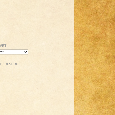
IVET
TE LÆSERE