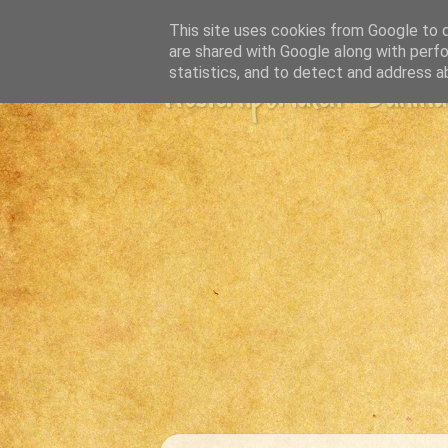
This site uses cookies from Google to de
are shared with Google along with perfo
statistics, and to detect and address a
Westernportalen - Danmark