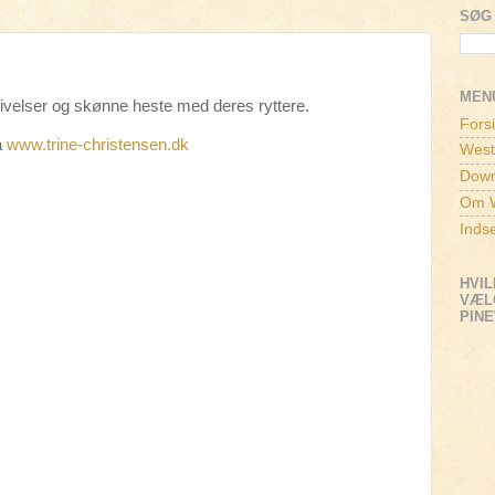
SØG 
MEN
velser og skønne heste med deres ryttere.
Fors
å
www.trine-christensen.dk
West
Down
Om W
Inds
HVIL
VÆLG
PIN