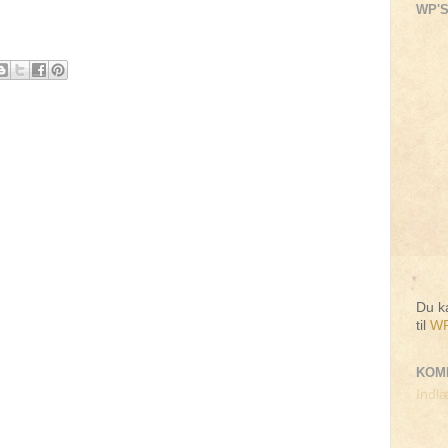
WP'S
Du ka
til
WP
KOM
Indlæ