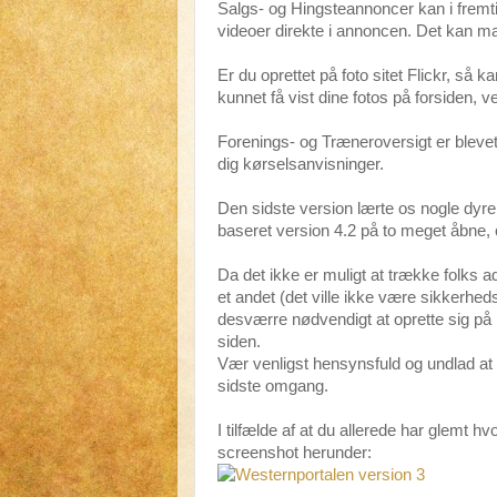
Salgs- og Hingsteannoncer kan i frem
videoer direkte i annoncen. Det kan man
Er du oprettet på foto sitet Flickr, så 
kunnet få vist dine fotos på forsiden, 
Forenings- og Træneroversigt er bleve
dig kørselsanvisninger.
Den sidste version lærte os nogle dyrek
baseret version 4.2 på to meget åbne
Da det ikke er muligt at trække folks 
et andet (det ville ikke være sikkerheds
desværre nødvendigt at oprette sig på 
siden.
Vær venligst hensynsfuld og undlad at 
sidste omgang.
I tilfælde af at du allerede har glemt h
screenshot herunder: