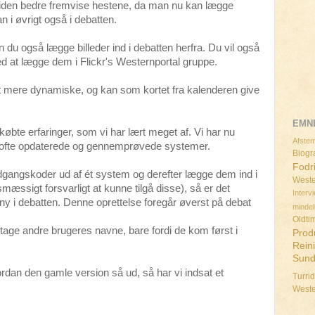
tiden bedre fremvise hestene, da man nu kan lægge
 i øvrigt også i debatten.
kan du også lægge billeder ind i debatten herfra. Du vil også
ved at lægge dem i Flickr's Westernportal gruppe.
t mere dynamiske, og kan som kortet fra kalenderen give
EMN
øbte erfaringer, som vi har lært meget af. Vi har nu
Afstem
, ofte opdaterede og gennemprøvede systemer.
Biogra
Fodr
adgangskoder ud af ét system og derefter lægge dem ind i
Weste
mæssigt forsvarligt at kunne tilgå disse), så er det
Interv
ny i debatten. Denne oprettelse foregår øverst på debat
minde
Oldti
tage andre brugeres navne, bare fordi de kom først i
Prod
Rein
Sun
vordan den gamle version så ud, så har vi indsat et
Turri
West