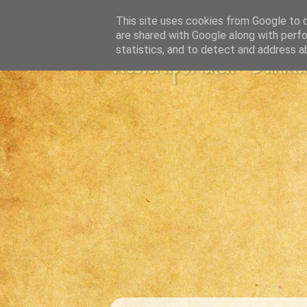
This site uses cookies from Google to de
are shared with Google along with perfo
statistics, and to detect and address a
Westernportalen - Danmark