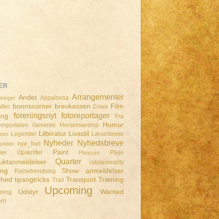
ER
Arrangementer
Andet
Appaloosa
ninger
boonscorner
brevkassen
Film
fier
Cows
foreningsnyt
fotoreportager
ing
Fra
Humor
rnportalen
Generelt
Horsemanship
Litteratur
Livsstil
Legender
Læserbreve
iews
Nyheder
Nyhedsbreve
nye_foel
lunden
Paint
mer
Opskrifter
Pleje
Pleasure
Quarter
uktanmeldelser
ratatasreality
ing
Show anmeldelser
Rejseberetning
dhed
tipsogtricks
Transport
Træning
Trail
Upcoming
Udstyr
Wanted
dning
ern