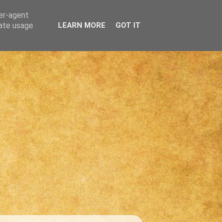
ser-agent
rate usage
LEARN MORE
GOT IT