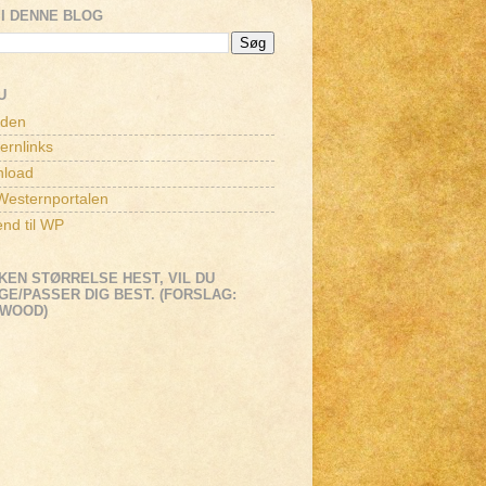
I DENNE BLOG
U
iden
ernlinks
load
esternportalen
end til WP
KEN STØRRELSE HEST, VIL DU
E/PASSER DIG BEST. (FORSLAG:
EWOOD)