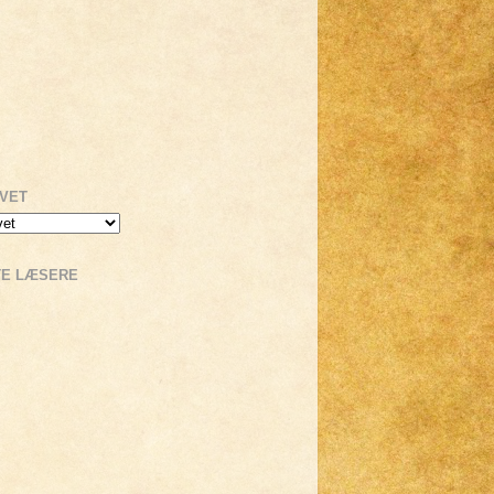
IVET
TE LÆSERE