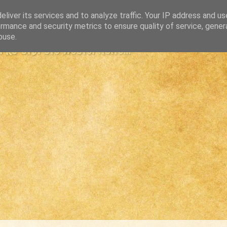
liver its services and to analyze traffic. Your IP address and u
rmance and security metrics to ensure quality of service, gene
buse.
s største westernsite...