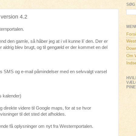
SØG 
version 4.2
MEN
ernportalen.
Fors
 den gamle, så håber jeg at i vil kunne li' den. Der er
West
er aldrig blev brugt, og til gengæld er der kommet en del
Down
Om W
Inds
is SMS og e-mail påmindelser med en selvvalgt varsel
HVIL
VÆLG
PIN
 kalender)
 direkte videre til Google maps, for at se hvor
isninger til det sted det afholdes.
nde få oplysninger om nyt fra Westernportalen.