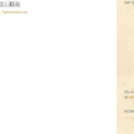
WP'S
,
Nyhedsbreve
Du ka
til
WP
KOM
Indlæ