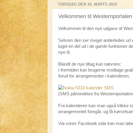
TORSDAG DEN 18. MARTS 2010
Velkommen til Westernportalen 
Velkommen til den nye udgave af West
Selvom den ser meget anderledes ud end
luget en del ud i de gamle funktioner d
nye til.
Blandt de nye tiltag kan nævnes:
I fremtiden kan brugerne modtage grat
forud for arrangementer i kalenderen.
(SMS påmindelse fra Westernportalens
Fra kalenderen kan man også klikke sig
arrangementet foregår, og få kørselsanv
Via vores Facebook side kan man løbe