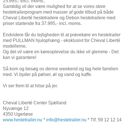
25.995,- excl. moms..
Samtidig vil der være mulighed for at se vores store
hestetrailerprogram med masser af gode tilbud på både
Cheval Liberté hestetrailere og Debon hestetrailere med
priser startende fra 37.995,- incl. moms.
Endvidere får du lejligheden til at prøvekøre en hestetrailer
med PULLMAN hjulophæng - eksklusivt for Cheval Liberté
modellerne.
Og det vil være en køreoplevelse du ikke vil glemme - Det
kan vi garantere!
Så kom og besøg os denne weekend og tag hele familien
med. Vi byder på pølser, øl og vand og kaffe.
Vi ser frem til at hilse på jer.
Cheval Liberté Center Sjælland
Nyvænge 12
4350 Ugerløse
www.hestetrailer.nu
*
info@hestetrailer.nu
* Tlf. 59 12 12 14