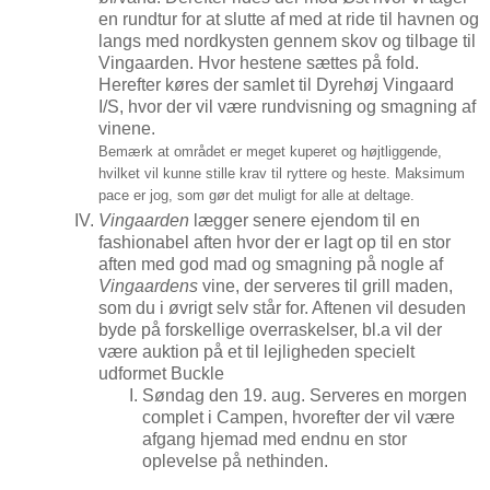
en rundtur for at slutte af med at ride til havnen og
langs med nordkysten gennem skov og tilbage til
Vingaarden. Hvor hestene sættes på fold.
Herefter køres der samlet til Dyrehøj Vingaard
I/S, hvor der vil være rundvisning og smagning af
vinene.
Bemærk at området er meget kuperet og højtliggende,
hvilket vil kunne stille krav til ryttere og heste. Maksimum
pace er jog, som gør det muligt for alle at
deltage.
Vingaarden
lægger senere ejendom til en
fashionabel aften hvor der er lagt op til en stor
aften med god mad og smagning på nogle af
Vingaardens
vine, der serveres til grill maden,
som du i øvrigt selv står for. Aftenen vil desuden
byde på forskellige overraskelser, bl.a vil der
være auktion på et til lejligheden specielt
udformet Buckle
Søndag den 19. aug. Serveres en morgen
complet i Campen, hvorefter der vil være
afgang hjemad med endnu en stor
oplevelse på nethinden.