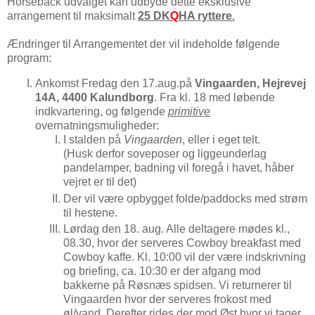
Horseback udvalget kan udbyde dette eksklusive
arrangement til maksimalt
25 DK
Q
HA ryttere
.
Ændringer til Arrangementet der vil indeholde følgende
program:
Ankomst Fredag den 17.aug.på
Vingaarden, Hejrevej
14A, 4400 Kalundborg
. Fra kl. 18 med løbende
indkvartering, og følgende
primitive
overnatningsmuligheder:
I stalden på
Vingaarden
, eller i eget telt.
(Husk derfor soveposer og liggeunderlag
pandelamper, badning vil foregå i havet, håber
vejret er til det)
Der vil være opbygget folde/paddocks med strøm
til hestene.
Lørdag den 18. aug. Alle deltagere mødes kl.,
08.30, hvor der serveres Cowboy breakfast med
Cowboy kaffe. Kl. 10:00 vil der være indskrivning
og briefing, ca. 10:30 er der afgang mod
bakkerne på Røsnæs spidsen. Vi returnerer til
Vingaarden hvor der serveres frokost med
øl/vand. Derefter rides der mod Øst hvor vi tager