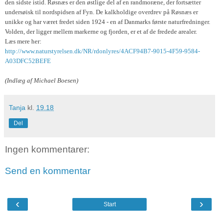
den sidste istid. Røsnæs er den østlige del af en randmoræne, der fortsætter
undersøisk til nordspidsen af Fyn. De kalkholdige overdrev på Røsnæs er
unikke og har været fredet siden 1924 - en af Danmarks første naturfredninger.
Volden, der ligger mellem markerne og fjorden, er et af de fredede arealer.
Læs mere her:
http://www.naturstyrelsen.dk/NR/rdonlyres/4ACF94B7-9015-4F59-9584-
A03DFC52BEFE
(Indlæg af Michael Boesen)
Tanja
kl.
19.18
Del
Ingen kommentarer:
Send en kommentar
‹
›
Start