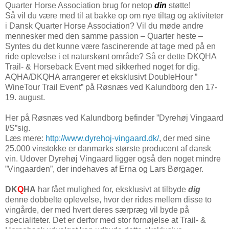
Quarter Horse Association brug for netop
din
støtte!
Så vil du være med til at bakke op om nye tiltag og aktiviteter
i Dansk Quarter Horse Association? Vil du møde andre
mennesker med den samme passion – Quarter heste –
Syntes du det kunne være fascinerende at tage med på en
ride oplevelse i et naturskønt område? Så er dette DKQHA
Trail- & Horseback Event med sikkerhed noget for dig.
AQHA/DKQHA arrangerer et eksklusivt DoubleHour ”
WineTour Trail Event” på Røsnæs ved Kalundborg den 17-
19. august.
Her på Røsnæs ved Kalundborg befinder ”Dyrehøj Vingaard
I/S”sig.
Læs mere:
http://www.dyrehoj-vingaard.dk/
, der med sine
25.000 vinstokke er danmarks største producent af dansk
vin. Udover Dyrehøj Vingaard ligger også den noget mindre
”Vingaarden”, der indehaves af Erna og Lars Børgager.
DK
Q
HA
har fået mulighed for, eksklusivt at tilbyde
dig
denne dobbelte oplevelse, hvor der rides mellem disse to
vingårde, der med hvert deres særpræg vil byde på
specialiteter. Det er derfor med stor fornøjelse at Trail- &