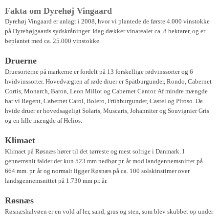
Fakta om Dyrehøj Vingaard
Dyrehøj Vingaard er anlagt i 2008, hvor vi plantede de første 4.000 vinstokke
på Dyrehøjgaards sydskråninger. Idag dækker vinarealet ca. 8 hektarer, og er
beplantet med ca. 25.000 vinstokke.
Druerne
Druesorterne på markerne er fordelt på 13 forskellige rødvinssorter og 6
hvidvinssorter. Hovedvægten af røde druer er Spätburgunder, Rondo, Cabernet
Cortis, Monarch, Baron, Leon Millot og Cabernet Cantor. Af mindre mængde
har vi Regent, Cabernet Carol, Bolero, Frühburgunder, Castel og Piroso. De
hvide druer er hovedsageligt Solaris, Muscaris, Johanniter og Souvignier Gris
og en lille mængde af Helios.
Klimaet
Klimaet på Røsnæs hører til det tørreste og mest solrige i Danmark. I
gennemsnit falder der kun 523 mm nedbør pr. år mod landgennemsnittet på
664 mm. pr. år og normalt ligger Røsnæs på ca. 100 solskinstimer over
landsgennemsnittet på 1.730 mm pr. år.
Røsnæs
Røsnæshalvøen er en vold af ler, sand, grus og sten, som blev skubbet op under