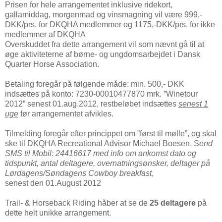
Prisen for hele arrangementet inklusive ridekort,
gallamiddag, morgenmad og vinsmagning vil være 999,-
DKK/prs. for DKQHA medlemmer og 1175,-DKK/prs. for ikke
medlemmer af DKQHA
Overskuddet fra dette arrangement vil som nævnt gå til at
øge aktiviteterne af børne- og ungdomsarbejdet i Dansk
Quarter Horse Association.
Betaling foregår på følgende måde: min. 500,- DKK
indsættes på konto: 7230-00010477870 mrk. ”Winetour
2012” senest 01.aug.2012, restbeløbet indsættes
senest 1
uge
før arrangementet afvikles.
Tilmelding foregår efter princippet om ”først til mølle”, og skal
ske til DKQHA Recreational Advisor Michael Boesen. S
end
SMS til Mobil: 24416617 med info om ankomst dato og
tidspunkt, antal deltagere, overnatningsønsker, deltager på
Lørdagens/Søndagens Cowboy breakfast
,
senest den 01.August 2012
Trail- & Horseback Riding håber at se de
25 deltagere
på
dette helt unikke arrangement.