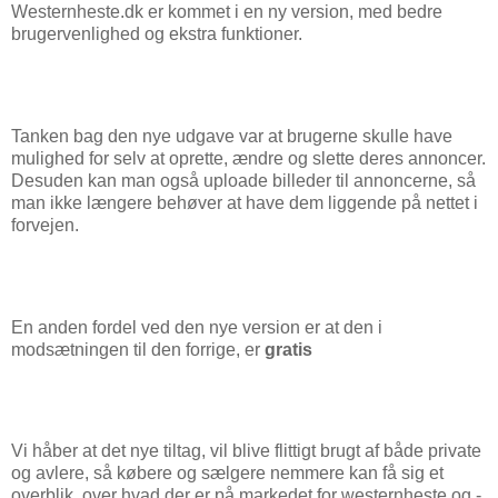
Westernheste.dk er kommet i en ny version, med bedre
brugervenlighed og ekstra funktioner.
Tanken bag den nye udgave var at brugerne skulle have
mulighed for selv at oprette, ændre og slette deres annoncer.
Desuden kan man også uploade billeder til annoncerne, så
man ikke længere behøver at have dem liggende på nettet i
forvejen.
En anden fordel ved den nye version er at den i
modsætningen til den forrige, er
gratis
Vi håber at det nye tiltag, vil blive flittigt brugt af både private
og avlere, så købere og sælgere nemmere kan få sig et
overblik, over hvad der er på markedet for westernheste og -