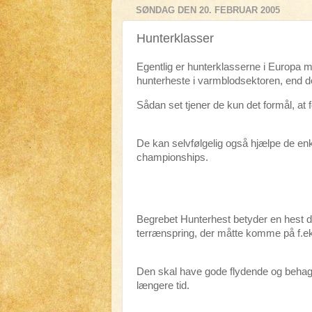
SØNDAG DEN 20. FEBRUAR 2005
Hunterklasser
Egentlig er hunterklasserne i Europa mås
hunterheste i varmblodsektoren, end de
Sådan set tjener de kun det formål, at 
De kan selvfølgelig også hjælpe de enkelt
championships.
Begrebet Hunterhest betyder en hest de
terrænspring, der måtte komme på f.eks
Den skal have gode flydende og behagel
længere tid.