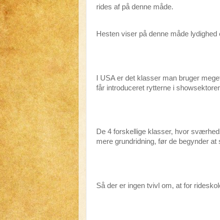
rides af på denne måde.
Hesten viser på denne måde lydighed o
I USA er det klasser man bruger meget
får introduceret rytterne i showsektore
De 4 forskellige klasser, hvor sværhedsg
mere grundridning, før de begynder at 
Så der er ingen tvivl om, at for ridesko