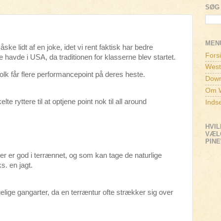
SØG 
MEN
ke lidt af en joke, idet vi rent faktisk har bedre
Fors
 havde i USA, da traditionen for klasserne blev startet.
West
folk får flere performancepoint på deres heste.
Down
Om W
e ryttere til at optjene point nok til all around
Inds
HVIL
VÆLG
PIN
r er god i terrænnet, og som kan tage de naturlige
. en jagt.
ige gangarter, da en terræntur ofte strækker sig over