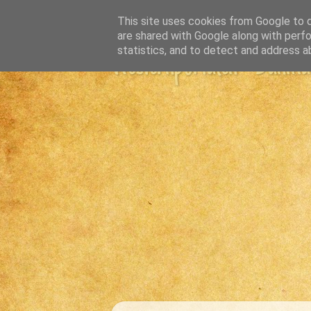
This site uses cookies from Google to de
are shared with Google along with perfo
statistics, and to detect and address a
Westernportalen - Danmark