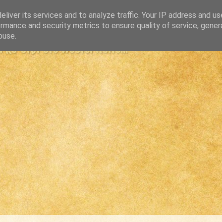
liver its services and to analyze traffic. Your IP address and u
rmance and security metrics to ensure quality of service, gene
buse.
s største westernsite...