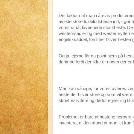
Det faktum at man i årevis producered
avlede store fuldblodsheste ind, - gør he
vores små, lavbenede stockheste. De 
westernsadler og med westernrytternes 
engelsksaddel, fordi her bliver hesten ga
Og ja, ejerne får da point hjem på hest
derimod fordi der ikke er nogen der er 
Man kan så sige, for vores avleres v
heste der bliver store og som vil være 
skovtursryttere og derfor egner sig til
Problemet er bare at hestene herovre ko
investere, al den stund at man let kan 