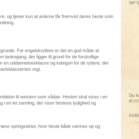
WP'S
re, og tjener kun at avlerne får fremvist deres heste som
ridning.
 grunde. For engelskryttere er det en god måde at
tankegang, der ligger til grund for de forskellige
m en uddannelsesklasse og kategori for de ryttere, der
 avlsklassernes regi.
Du ka
 relation til western som sådan. Hesten skal vises i en
til
WP
 i en let samling, der viser hestens lydighed og
KOM
Indlæ
riøse springsektor, hvor heste både varmes op og