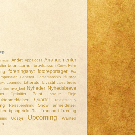
ER
Arrangementer
Andet
Appaloosa
ninger
boonscorner
brevkassen
Film
fier
Cows
foreningsnyt
fotoreportager
ing
Fra
Humor
rnportalen
Generelt
Horsemanship
Litteratur
Livsstil
Legender
Læserbreve
iews
Nyheder
Nyhedsbreve
nye_foel
lunden
Paint
mer
Opskrifter
Pleje
Pleasure
Quarter
uktanmeldelser
ratatasreality
ing
Show anmeldelser
Rejseberetning
dhed
tipsogtricks
Transport
Træning
Trail
Upcoming
Udstyr
Wanted
dning
ern