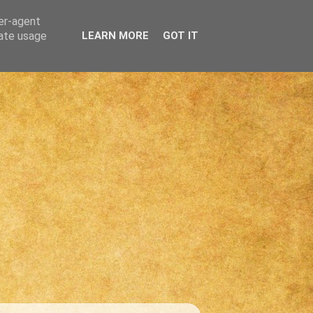
ser-agent
rate usage
LEARN MORE
GOT IT