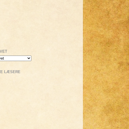
IVET
TE LÆSERE