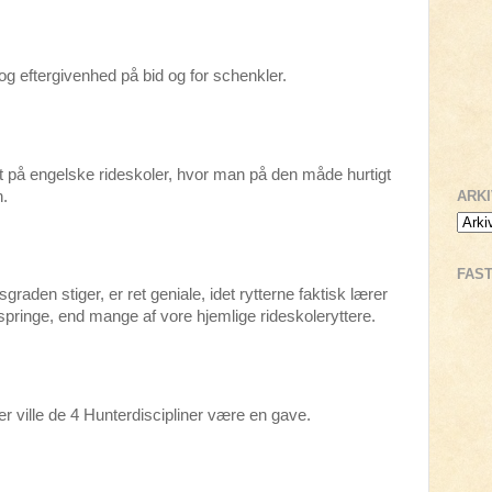
g eftergivenhed på bid og for schenkler.
 på engelske rideskoler, hvor man på den måde hurtigt
n.
ARK
FAS
raden stiger, er ret geniale, idet rytterne faktisk lærer
springe, end mange af vore hjemlige rideskoleryttere.
ler ville de 4 Hunterdiscipliner være en gave.