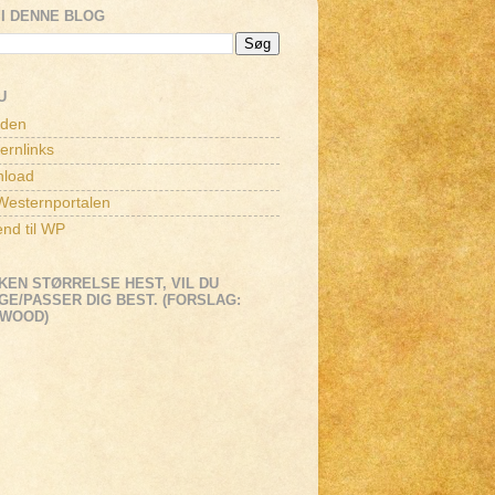
I DENNE BLOG
U
iden
ernlinks
load
esternportalen
end til WP
KEN STØRRELSE HEST, VIL DU
E/PASSER DIG BEST. (FORSLAG:
EWOOD)