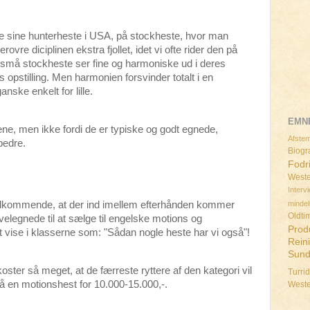
e sine hunterheste i USA, på stockheste, hvor man
rovre diciplinen ekstra fjollet, idet vi ofte rider den på
små stockheste ser fine og harmoniske ud i deres
opstilling. Men harmonien forsvinder totalt i en
nske enkelt for lille.
EMN
ene, men ikke fordi de er typiske og godt egnede,
Afstem
bedre.
Biogra
Fodr
Weste
Interv
minde
edkommende, at der ind imellem efterhånden kommer
Oldti
velegnede til at sælge til engelske motions og
Prod
 at vise i klasserne som: "Sådan nogle heste har vi også"!
Rein
Sun
ster så meget, at de færreste ryttere af den kategori vil
Turri
få en motionshest for 10.000-15.000,-.
West