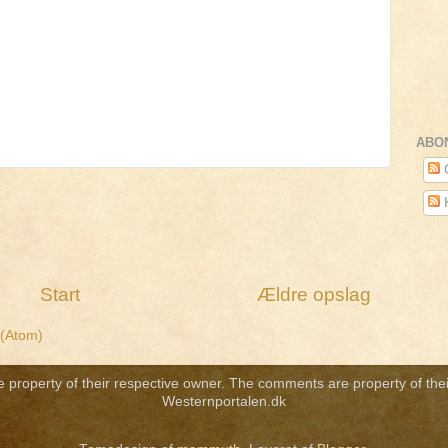
ABO
O
Start
Ældre opslag
 (Atom)
re property of their respective owner. The comments are property of thei
Westernportalen.dk