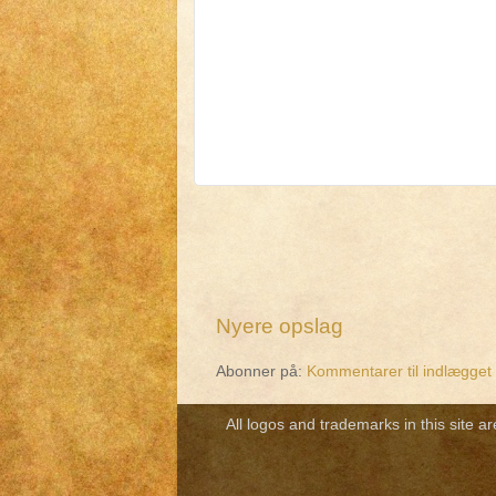
Nyere opslag
Abonner på:
Kommentarer til indlægget
All logos and trademarks in this site a