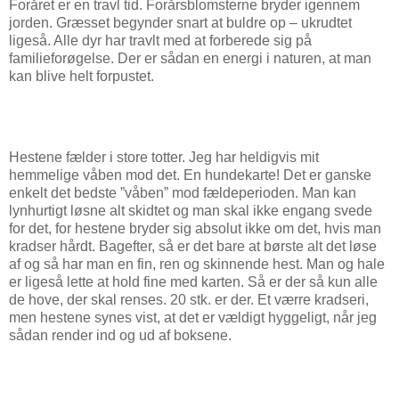
Foråret er en travl tid. Forårsblomsterne bryder igennem
jorden. Græsset begynder snart at buldre op – ukrudtet
ligeså. Alle dyr har travlt med at forberede sig på
familieforøgelse. Der er sådan en energi i naturen, at man
kan blive helt forpustet.
Hestene fælder i store totter. Jeg har heldigvis mit
hemmelige våben mod det. En hundekarte! Det er ganske
enkelt det bedste ”våben” mod fældeperioden. Man kan
lynhurtigt løsne alt skidtet og man skal ikke engang svede
for det, for hestene bryder sig absolut ikke om det, hvis man
kradser hårdt. Bagefter, så er det bare at børste alt det løse
af og så har man en fin, ren og skinnende hest. Man og hale
er ligeså lette at hold fine med karten. Så er der så kun alle
de hove, der skal renses. 20 stk. er der. Et værre kradseri,
men hestene synes vist, at det er vældigt hyggeligt, når jeg
sådan render ind og ud af boksene.