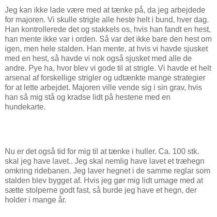
Jeg kan ikke lade være med at tænke på, da jeg arbejdede
for majoren. Vi skulle strigle alle heste helt i bund, hver dag.
Han kontrollerede det og stakkels os, hvis han fandt en hest,
han mente ikke var i orden. Så var det ikke bare den hest om
igen, men hele stalden. Han mente, at hvis vi havde sjusket
med en hest, så havde vi nok også sjusket med alle de
andre. Pye ha, hvor blev vi gode til at strigle. Vi havde et helt
arsenal af forskellige strigler og udtænkte mange strategier
for at lette arbejdet. Majoren ville vende sig i sin grav, hvis
han så mig stå og kradse lidt på hestene med en
hundekarte.
Nu er det også tid for mig til at tænke i huller. Ca. 100 stk.
skal jeg have lavet.. Jeg skal nemlig have lavet et træhegn
omkring ridebanen. Jeg laver hegnet i de samme reglar som
stalden blev bygget af. Hvis jeg gør mig lidt umage med at
sætte stolperne godt fast, så burde jeg have et hegn, der
holder i mange år.