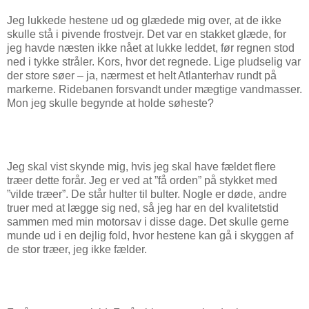
Jeg lukkede hestene ud og glædede mig over, at de ikke
skulle stå i pivende frostvejr. Det var en stakket glæde, for
jeg havde næsten ikke nået at lukke leddet, før regnen stod
ned i tykke stråler. Kors, hvor det regnede. Lige pludselig var
der store søer – ja, nærmest et helt Atlanterhav rundt på
markerne. Ridebanen forsvandt under mægtige vandmasser.
Mon jeg skulle begynde at holde søheste?
Jeg skal vist skynde mig, hvis jeg skal have fældet flere
træer dette forår. Jeg er ved at ”få orden” på stykket med
”vilde træer”. De står hulter til bulter. Nogle er døde, andre
truer med at lægge sig ned, så jeg har en del kvalitetstid
sammen med min motorsav i disse dage. Det skulle gerne
munde ud i en dejlig fold, hvor hestene kan gå i skyggen af
de stor træer, jeg ikke fælder.