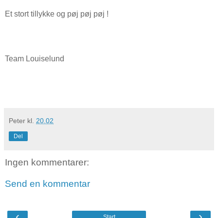
Et stort tillykke og pøj pøj pøj !
Team Louiselund
Peter
kl.
20.02
Del
Ingen kommentarer:
Send en kommentar
‹
›
Start