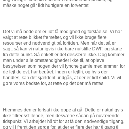
måske noget går lidt hurtigere en forventet.
Det vi må bede om er lidt tålmodighed og forståelse. Vi har
valgt at rette blikket fremefter, og vil ikke bruge flere
resourser end nødvendigt på fortiden. Men når det så er
sagt, så kan vi naturligvis ikke bare nulstille DWF, og starte
fra dette punkt. Så enkelt er det desværre ikke. Dog kommer
man under alle omstændigheder ikke til, at opleve
bestyrelsen som nogen der vil lynche gamle medlemmer, for
de fejl de evt. har begået. Ingen er fejlfri, og hvis der
handles, kan det sjældent undgås, at der er lidt spild. Vi vil
gøre vores bedste for, at rette op det der må rettes.
Hjemmesiden er fortsat ikke oppe at gå. Dette er naturligvis
ikke tilfredsstillende, men desværre sådan på nuværende
tidspunkt. Vi arbejder hårdt for at få den nødvendige tilgang,
og vil i fremtiden sørge for, at der er flere der har tilgang til